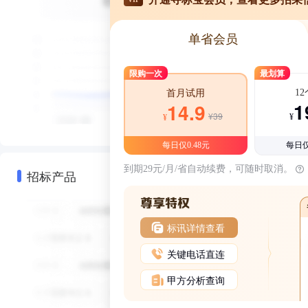
单省会员
限购一次
最划算
1
首月试用
1
14.9
¥39
¥
¥
每日仅0.48元
每日仅
到期29元/月/省自动续费，可随时取消。
招标产品
标讯详情查看
关键电话直连
甲方分析查询