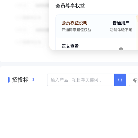
会员尊享权益
招投标
招
0