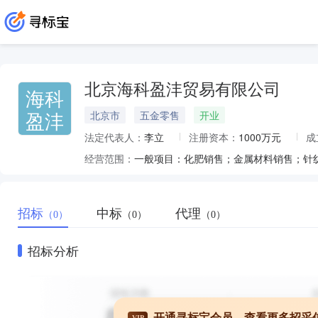
北京海科盈沣贸易有限公司
海科
盈沣
北京市
五金零售
开业
法定代表人：
李立
注册资本：
1000万元
成
经营范围：
招标
中标
代理
（0）
（0）
（0）
招标分析
开通寻标宝会员，查看更多招采
VIP