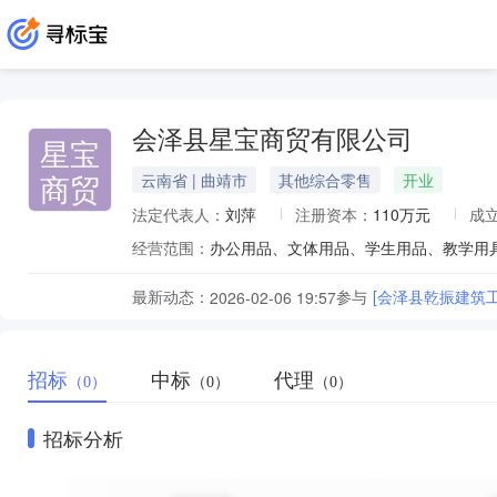
会泽县星宝商贸有限公司
星宝
商贸
云南省 | 曲靖市
其他综合零售
开业
法定代表人：
刘萍
注册资本：
110万元
成
经营范围：
最新动态：
参与
[会泽县乾振建筑
2026-02-06 19:57
招标
中标
代理
（0）
（0）
（0）
招标分析