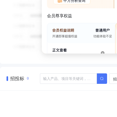
甲方分析查询
会员尊享权益
招投标
招
0