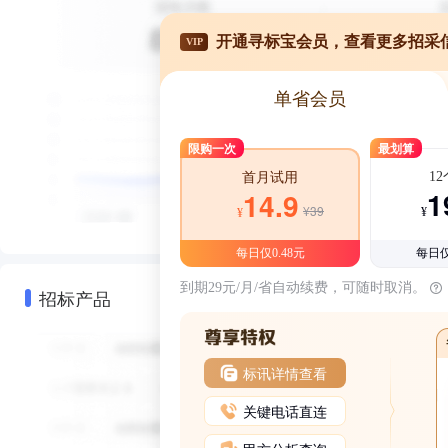
开通寻标宝会员，查看更多招采
VIP
单省会员
限购一次
最划算
1
首月试用
1
14.9
¥39
¥
¥
每日仅0.48元
每日仅
到期29元/月/省自动续费，可随时取消。
招标产品
标讯详情查看
关键电话直连