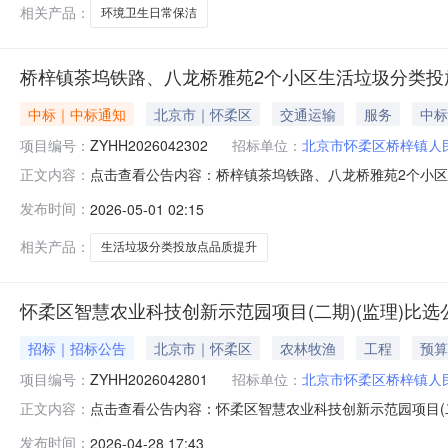
场等保洁地段进行日常保洁
相关产品：
环境卫生日常保洁
桥梓镇茶坞铁路、八龙桥雅苑2个小区生活垃圾分类投
中标｜中标通知
北京市｜怀柔区
交通运输
服务
中标
项目编号：
ZYHH2026042302
招标单位：
北京市怀柔区桥梓镇人
点击查看公告内容：桥梓镇茶坞铁路、八龙桥雅苑2个小区生
正文内容：
发布时间：
2026-05-01 02:15
相关产品：
生活垃圾分类投放点品质提升
怀柔区智慧农业科技创新示范园项目(二期)(监理)比选
招标｜招标公告
北京市｜怀柔区
农林牧渔
工程
预算
项目编号：
ZYHH2026042801
招标单位：
北京市怀柔区桥梓镇人
点击查看公告内容：怀柔区智慧农业科技创新示范园项目(二期
正文内容：
发布时间：
2026-04-28 17:43