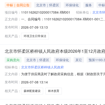
中标｜合同公告
北京市｜怀柔区
环保绿化
服务
中标
项目编号：
11011626210200017084-XM001
招标单位：
北京市
一、合同编号：11011626210200017084-XM001-
正文内容：
四、项目名称：怀柔区桥梓镇2026-2029年环境卫生
发布时间：
2026-07-09 13:13
69675603供应商（乙方）：北京兴桥靓丽物业管理有
相关产品：
环境卫生日常保洁
北京市怀柔区桥梓镇人民政府本级2026年1至12月政
采购意向
北京市｜怀柔区
环保绿化
其它
预算1193.
招标单位：
北京市怀柔区桥梓镇人民政府
为便于供应商及时了解政府采购信息，根据《财政部关于开展
正文内容：
1（至）12月采购意向公开如下：序号预算单位名称采购
发布时间：
2026-07-08 13:14
经营林木抚育项目采购数量：1,采购目标：以构建健康
林生态系统稳定性、抗逆性、自我修
相关产品：
森林配套建设
林木抚育