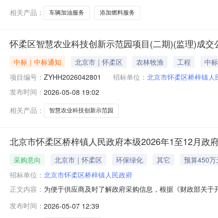
相关产品：
车辆加油服务
添加燃料服务
怀柔区智慧农业科技创新示范园项目(二期)(监理)成交
中标｜中标通知
北京市｜怀柔区
农林牧渔
工程
中标
项目编号：
ZYHH2026042801
招标单位：
北京市怀柔区桥梓镇人
发布时间：
2026-05-08 19:02
相关产品：
智慧农业科技创新示范园
北京市怀柔区桥梓镇人民政府本级2026年1至12月政
采购意向
北京市｜怀柔区
环保绿化
其它
预算450万
招标单位：
北京市怀柔区桥梓镇人民政府
为便于供应商及时了解政府采购信息，根据《财政部关于开展
正文内容：
1（至）12月采购意向公开如下：序号预算单位名称采购项
发布时间：
2026-05-07 12:39
境卫生日常保洁采购数量：1,采购目标：对桥梓镇镇域内