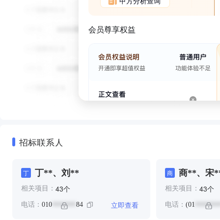
甲方分析查询
会员尊享权益
招标联系人
丁**、刘**
商**、宋*
丁
商
个
个
43
43
相关项目：
相关项目：
立即查看
电话：
010
84
电话：
(01
*******
*******