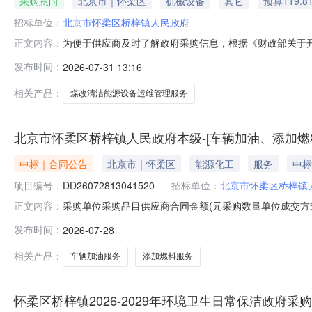
采购意向
北京市｜怀柔区
机械设备
其它
预算119.8
招标单位：
北京市怀柔区桥梓镇人民政府
为便于供应商及时了解政府采购信息，根据《财政部关于开展
正文内容：
1（至）12月采购意向公开如下：序号预算单位名称采购项
发布时间：
2026-07-31 13:16
洁能源设备运维管理服务项目采购数量：1,采购目标：采购
作机制，做好报修、
相关产品：
煤改清洁能源设备运维管理服务
北京市怀柔区桥梓镇人民政府本级-[车辆加油、添加燃
中标｜合同公告
北京市｜怀柔区
能源化工
服务
中标
项目编号：
DD26072813041520
招标单位：
北京市怀柔区桥梓镇
采购单位采购品目供应商合同金额(元采购数量单位成交方
正文内容：
有限公司北京石油分公司13000.0(元1项框架协议2026-07-
发布时间：
2026-07-28
号：北京市怀柔区桥梓镇人民政府本级采购[中国石化销售股份有限公
相关产品：
车辆加油服务
添加燃料服务
怀柔区桥梓镇2026-2029年环境卫生日常保洁政府采