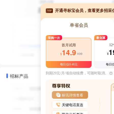
开通寻标宝会员，查看更多招采
VIP
单省会员
限购一次
最划算
1
首月试用
1
14.9
¥39
¥
¥
每日仅0.48元
每日仅
到期29元/月/省自动续费，可随时取消。
招标产品
标讯详情查看
关键电话直连