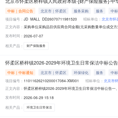
北京市怀柔区桥梓镇人民政府本级-[财产保险服务]-
中标｜合同公告
北京市｜怀柔区
服务采购
服务
中标
项目编号：
JD_MALL_DD26070711981520
招标单位：
北京市怀
采购单位采购品目供应商合同金额(元采购数量单位成交方
正文内容：
司北京分公司5455.59(元1项框架协议2026-07-0700:
发布时间：
2026-07-07
市怀柔区桥梓镇人民政府本级采购[中华联合财产保险股份有限公司北
相关产品：
财产保险服务
怀柔区桥梓镇2026-2029年环境卫生日常保洁中标公告
中标｜中标通知
北京市｜怀柔区
环保绿化
服务
中标
项目编号：
11011626210200017084-XM001
招标单位：
北京市
怀柔区桥梓镇2026-2029年环境卫生日常保洁中标公告一、项
正文内容：
交）信息总中标成交金额：445.68万元（人民币）中
发布时间：
2026-06-29 15:18
怀柔区桥梓镇兴桥大街1号201室中标金额：445.68
相关产品：
环境卫生日常保洁