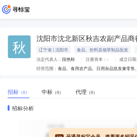
沈阳市沈北新区秋吉农副产品商
秋
辽宁省 | 沈阳市
食品、饮料及烟草制品批发
法定代表人：
段艳秋
注册资本：
-
成立日期
经营范围：
食品、食用农产品、日用杂品批发兼零售
招标
中标
代理
（0）
（0）
（0）
招标分析
开通寻标宝会员，查看更多招采
VIP