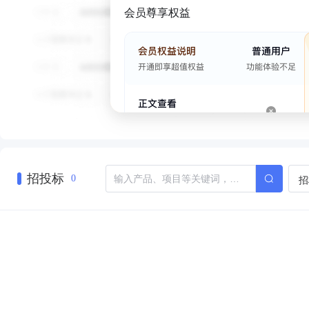
会员尊享权益
招投标
招
0