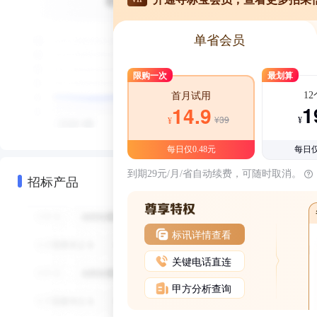
单省会员
限购一次
最划算
1
首月试用
1
14.9
¥39
¥
¥
每日仅0.48元
每日仅
到期29元/月/省自动续费，可随时取消。
招标产品
标讯详情查看
关键电话直连
甲方分析查询