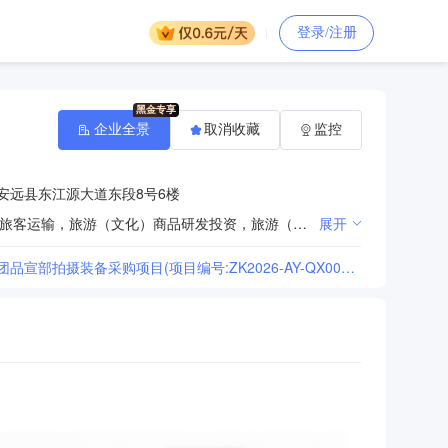
登录/注册
企业全景
取消收藏
监控
安远县东江源大道东段8号6楼
旅游文化景区景点投资、开发、建设和经营管理，旅行社，餐饮酒店业、旅游交通、旅游地产开发、道路旅客运输，旅游（文化）商品研发投资，旅游（文化）规划、宣传、推介，旅游（文化）表演、旅游（文化）节庆、会展活动；水利水电施工及辅助生产设施建设。(依法须经批准的项目,经相关部门批准后方可开展经营活动)
展开
[中宽项目管理有限公司关于安远县东江源旅游发展投资集团有限公司安远旅发集团品宣部拍摄装备采购项目(项目编号:ZK2026-AY-QX001-1)的结果公示]