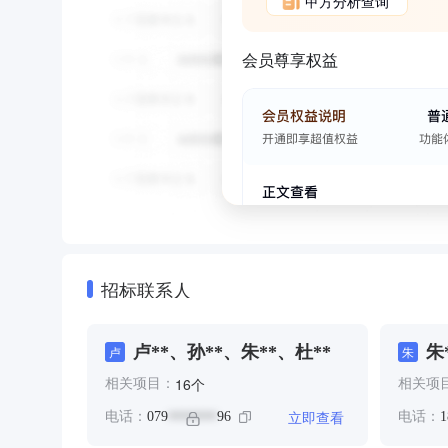
甲方分析查询
会员尊享权益
招标联系人
卢**、孙**、朱**、杜**
朱
卢
朱
个
16
相关项目：
相关项
立即查看
电话：
079
96
电话：
1
*******