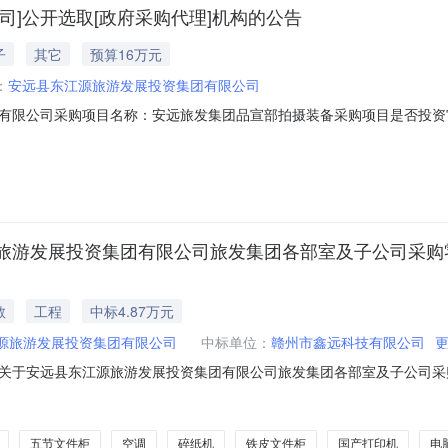
司]公开选取[政府采购代理]机构的公告
子
其它
预算16万元
：
安远县东江源旅游发展投资集团有限公司
有限公司采购项目名称：安远旅发集团品宣部拍摄装备采购项目是否投资
3项目规模：投资额（￥160,000元）服务类型：政府采购代理服务时限：5金
签订合同时间：15（个工作日）资质要求：无备案要求说明：无其他要求
发展投资集团有限公司旅发集团各部室及子公司采购零星办公用
教
工程
中标4.87万元
源旅游发展投资集团有限公司
中标单位：
赣州市鑫远科技有限公司
于安远县东江源旅游发展投资集团有限公司旅发集团各部室及子公司采购零星办
五节文件柜
空调
碎纸机
铁皮文件柜
国产打印机
电