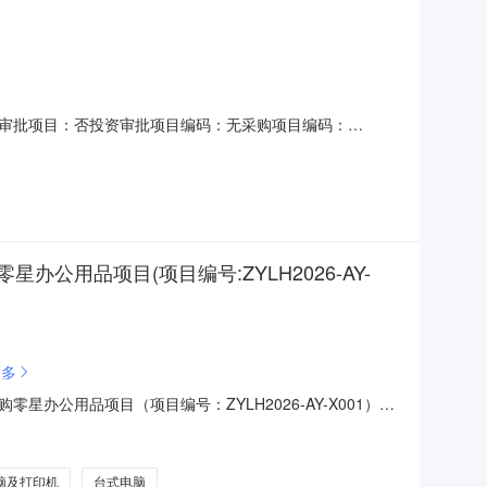
审批项目：否投资审批项目编码：无采购项目编码：
额说明：按文件标准计取服务内容：安远旅发集团品宣部拍摄装备采购
说明：无选取中介方式：邀请直选+随机邀请的中介：江西辰
品项目(项目编号:ZYLH2026-AY-
更多
公用品项目（项目编号：ZYLH2026-AY-X001）询
脑及打印机
台式电脑