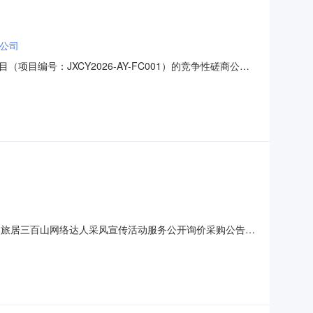
公司
号：JXCY2026-AY-FC001）的竞争性磋商公
﹒旅居三百山网络达人采风宣传活动服务公开询价采购公告
。2.采购单位：安远县东江源旅游发展投资集团有限公司3.服
音话题累计播放量总计不低于1200万，拟邀达人名单：何香