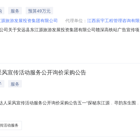
购
服务
预算49万元
江源旅游发展投资集团有限公司
代理单位：
江西辰宇工程管理咨询有限
关于安远县东江源旅游发展投资集团有限公司赣深高铁站广告宣传项目（项目编
采风宣传活动服务公开询价采购公告
子
服务
网络达人采风宣传活动服务公开询价采购公告五一“探秘东江源﹒寻韵东生围
称：五一“探秘东江源●寻韵东生围●旅居三百山”网络达人采风宣传活动服务
达人，抖音平台总粉丝量不低于1400万，星图报价合计不少于30万元，抖
传活动服务