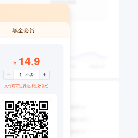
黑金会员
14.9
¥
支付后可进行选择生效省份