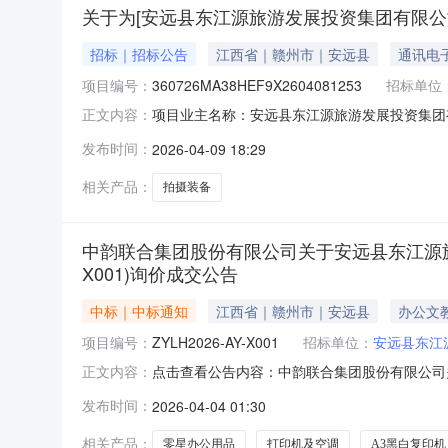
关于为[安远县东江源旅游发展投资集团有限公
招标｜招标公告
江西省｜赣州市｜安远县
通讯电
项目编号：
360726MA38HEF9X2604081253
招标单位
项目业主名称：安远县东江源旅游发展投资集团
正文内容：
360726MA38HEF9X260408125
发布时间：
2026-04-09 18:29
项目-招标代理服务洽谈时间：3（个工作日）
宇工程管理咨询有限公
相关产品：
拍摄装备
中韵联合集团股份有限公司关于安远县东江源旅游
X001)询价成交公告
中标｜中标通知
江西省｜赣州市｜安远县
办公文
项目编号：
ZYLH2026-AY-X001
招标单位：
安远县东江
点击查看公告内容：中韵联合集团股份有限公司关
正文内容：
价成交公告.pdf
发布时间：
2026-04-04 01:30
相关产品：
零星办公用品
打印机及空调
A3黑白复印机