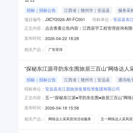
招标｜招标公告
江西省｜赣州市｜安远县
服务采
项目编号：
JXCY2026-AY-FC001
招标单位：
安远县东
点击查看公告内容：江西辰宇工程管理咨询有限公司
正文内容：
告.pdf
发布时间：
2026-04-22 18:28
相关产品：
广告宣传
“探秘东江源寻韵东生围旅居三百山”网络达人
招标｜招标公告
江西省｜赣州市｜安远县
通讯电
招标单位：
安远县东江源旅游发展投资集团有限公司
五一“探秘东江源●寻韵东生围●旅居三百山”
正文内容：
2026年4月17日一、采购项目概况1.项目名
发布时间：
2026-04-18 15:58
务内容：1.达人合作：邀约至少5位文旅类抖音
蓓Betty/
相关产品：
网络达人采风宣传活动服务
五一网络达人采风宣