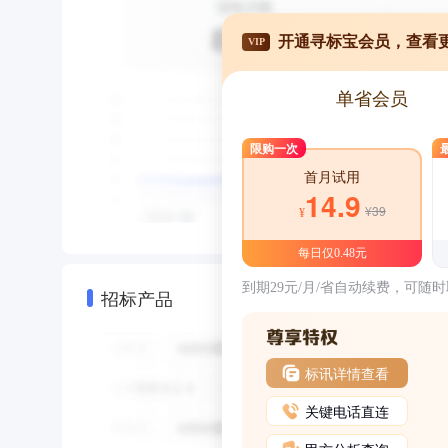
开通寻标宝会员，查看
VIP
单省会员
限购一次
首月试用
14.9
¥39
¥
每日仅0.48元
到期29元/月/省自动续费，可随
招标产品
标讯详情查看
关键电话直连