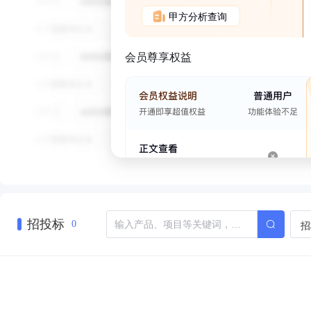
甲方分析查询
会员尊享权益
招投标
招
0