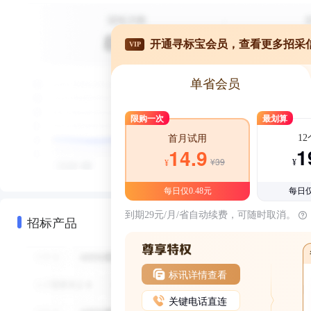
开通寻标宝会员，查看更多招采
VIP
单省会员
限购一次
最划算
1
首月试用
1
14.9
¥39
¥
¥
每日仅0.48元
每日仅
到期29元/月/省自动续费，可随时取消。
招标产品
标讯详情查看
关键电话直连