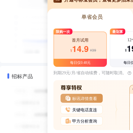
单省会员
限购一次
最划算
1
首月试用
1
14.9
¥39
¥
¥
每日仅0.48元
每日仅
到期29元/月/省自动续费，可随时取消。
招标产品
标讯详情查看
关键电话直连
甲方分析查询