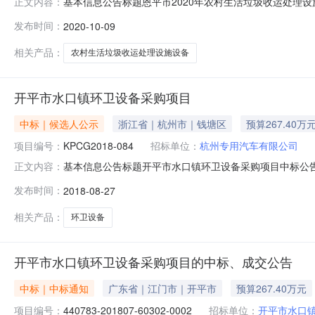
基本信息公告标题恩平市2020年农村生活垃圾收运处理设施设备项
正文内容：
码人民币公共服务平台标识码12440700071883592
发布时间：
2020-10-09
码91440281MA51N3561X中标（成交）供应商名
相关产品：
农村生活垃圾收运处理设施设备
开平市水口镇环卫设备采购项目
中标｜候选人公示
浙江省｜杭州市｜钱塘区
预算267.40万
项目编号：
KPCG2018-084
招标单位：
杭州专用汽车有限公司
基本信息公告标题开平市水口镇环卫设备采购项目中标公告公告发布
正文内容：
标识码124407000718835921上送时间2018-08
发布时间：
2018-08-27
商名称湖北三度环卫有限公司中标（成交）供应商角色中标（成交）
相关产品：
环卫设备
开平市水口镇环卫设备采购项目的中标、成交公告
中标｜中标通知
广东省｜江门市｜开平市
预算267.40万元
项目编号：
440783-201807-60302-0002
招标单位：
开平市水口