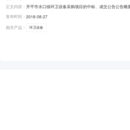
开平市水口镇环卫设备采购项目的中标、成交公告公告概
正文内容：
域广东省公告时间2018年08月27日13:46本项目招标
发布时间：
2018-08-27
总中标金额￥265.4万元（人民币）联系人及联系方式：项
购单
相关产品：
环卫设备
NEW
HOT
5折起