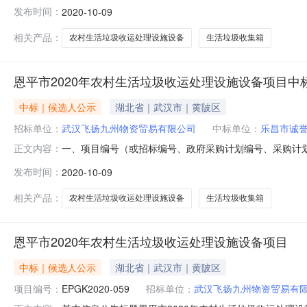
垃圾收运处理设施设备项目中标公告，所属区域：广东-
发布时间：
2020-10-09
号等，如有）：440785-202009-173001-0
司
相关产品：
农村生活垃圾收运处理设施设备
生活垃圾收集箱
恩平市2020年农村生活垃圾收运处理设施设备项目中
中标｜候选人公示
湖北省｜武汉市｜黄陂区
招标单位：
武汉飞扬九州物资贸易有限公司
中标单位：
乐昌市诚
一、项目编号（或招标编号、政府采购计划编号、采购计划备
正文内容：
交）信息：供应商名称：乐昌市诚誉环保工程有限公司；供应
发布时间：
2020-10-09
货物类序号标的名称品牌（如有）规格型号数量单价1生活垃
周晓、余
相关产品：
农村生活垃圾收运处理设施设备
生活垃圾收集箱
恩平市2020年农村生活垃圾收运处理设施设备项目
中标｜候选人公示
湖北省｜武汉市｜黄陂区
项目编号：
EPGK2020-059
招标单位：
武汉飞扬九州物资贸易有