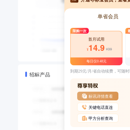
单省会员
限购一次
首月试用
14.9
¥39
¥
每日仅0.48元
到期29元/月/省自动续费，可随
招标产品
标讯详情查看
关键电话直连
甲方分析查询