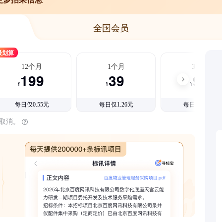
全国会员
最划算
12个月
1个月
3个月
199
39
99
¥
¥
¥
每日仅0.55元
每日仅1.26元
每日仅1.08元
时取消。