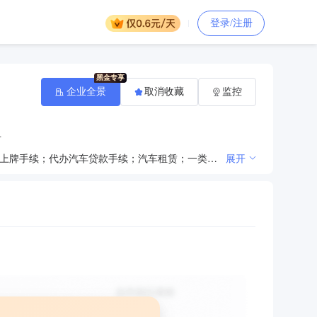
登录/注册
企业全景
取消收藏
监控
号
汽车、汽车配件、五金交电、除危险品外的化工原料、金属材料、装饰材料销售；二手车经销；代办汽车上牌手续；代办汽车贷款手续；汽车租赁；一类汽车维修（小型车）；意外伤害保险、机动车辆保险暂保单、机动车辆保险兼业代理。（依法须经批准的项目，经相关部门批准后方可开展经营活动）
展开