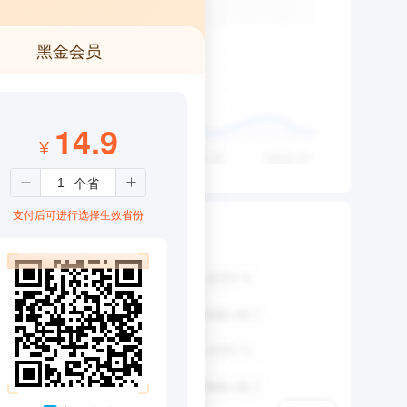
黑金会员
14.9
¥
支付后可进行选择生效省份