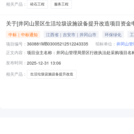
相关产品：
砖石工程
服务工程
关于[井冈山景区生活垃圾设施设备提升改造项目资金
中标｜中标通知
江西省｜吉安市｜井冈山市
环保绿化
工
项目编号：
360881MB03005212512243335
招标单位：
井冈山管
项目业主名称：井冈山管理局景区行政执法处采购项目名称
正文内容：
360881-04-05-576066采购项目编码：360881MB03
发布时间：
2025-12-31 13:06
元）金额说明：无洽谈时间：3（个工作日）签订合同时间
相关产品：
生活垃圾设施设备提升改造
NEW
HOT
5折起