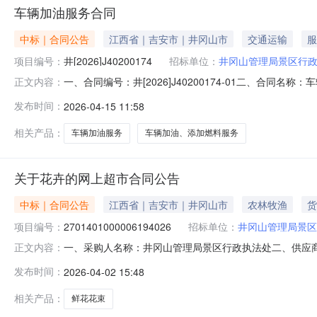
车辆加油服务合同
中标｜合同公告
江西省｜吉安市｜井冈山市
交通运输
服
项目编号：
井[2026]J40200174
招标单位：
井冈山管理局景区行
一、合同编号：井[2026]J40200174-01二、合同
正文内容：
管理局景区行政执法处地址：江西省吉安市井冈山市桐木岭路
发布时间：
2026-04-15 11:58
井冈山大道215号联系方式：18179690981六、合同
相关产品：
车辆加油服务
车辆加油、添加燃料服务
关于花卉的网上超市合同公告
中标｜合同公告
江西省｜吉安市｜井冈山市
农林牧渔
货
项目编号：
2701401000006194026
招标单位：
井冈山管理局景区
一、采购人名称：井冈山管理局景区行政执法处二、供应
正文内容：
号：2701401000006194026五、合同编号：2026M
发布时间：
2026-04-02 15:48
的基本概况：七、其它事项：无八、联系方式1、采购人名称
相关产品：
鲜花花束