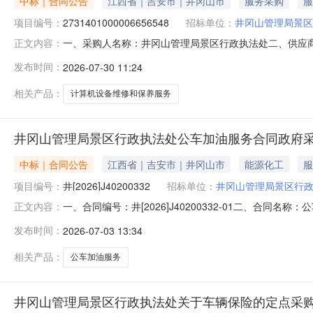
中标｜合同公告
江西省｜吉安市｜井冈山市
服务采购
服
项目编号：
2731401000006656548
招标单位：
井冈山管理局景区
一、采购人名称：井冈山管理局景区行政执法处二、供应
正文内容：
2731401000006656548五、合同编号：2026M07
发布时间：
2026-07-30 11:24
服务要求或标的基本概况：七、其它事项：无八、联系方式1
相关产品：
计算机设备维修和保养服务
井冈山管理局景区行政执法处公车加油服务合同政府
中标｜合同公告
江西省｜吉安市｜井冈山市
能源化工
服
项目编号：
井[2026]J40200332
招标单位：
井冈山管理局景区行
一、合同编号：井[2026]J40200332-01二、合同名
正文内容：
局景区行政执法处地址：井冈山市茨坪镇红军南路联系方式：
发布时间：
2026-07-03 13:34
215号联系方式：18179690981六、合同主要信息主要标
相关产品：
公车加油服务
井冈山管理局景区行政执法处关于车辆保险的定点采