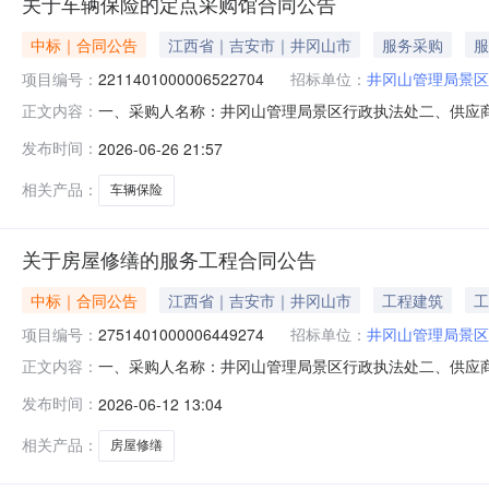
关于车辆保险的定点采购馆合同公告
中标｜合同公告
江西省｜吉安市｜井冈山市
服务采购
服
项目编号：
2211401000006522704
招标单位：
井冈山管理局景区
一、采购人名称：井冈山管理局景区行政执法处二、供应
正文内容：
四、采购项目编号：2211401000006522704五、合
发布时间：
2026-06-26 21:57
限公司机动车辆保险-投保车型:压缩式对接垃圾车,车牌号信息:
相关产品：
车辆保险
关于房屋修缮的服务工程合同公告
中标｜合同公告
江西省｜吉安市｜井冈山市
工程建筑
工
项目编号：
2751401000006449274
招标单位：
井冈山管理局景区
一、采购人名称：井冈山管理局景区行政执法处二、供应
正文内容：
2751401000006449274五、合同编号：2026M060
发布时间：
2026-06-12 13:04
基本概况：七、其它事项：无八、联系方式1、采购人名称：
相关产品：
房屋修缮