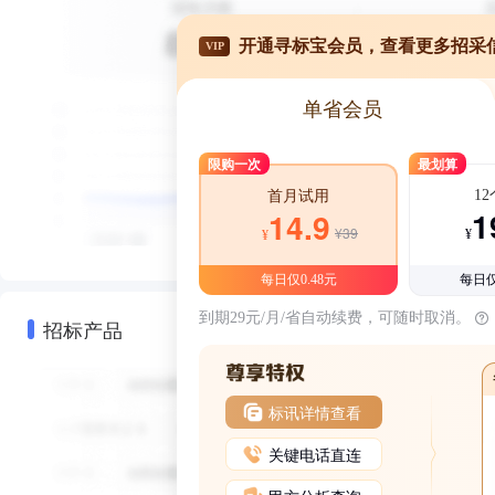
开通寻标宝会员，查看更多招采
VIP
单省会员
限购一次
最划算
1
首月试用
1
14.9
¥39
¥
¥
每日仅0.48元
每日仅
到期29元/月/省自动续费，可随时取消。
招标产品
标讯详情查看
关键电话直连