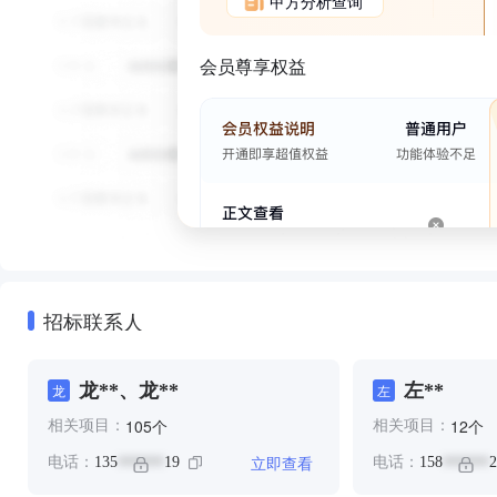
甲方分析查询
会员尊享权益
招标联系人
龙**、龙**
左**
龙
左
个
个
105
12
相关项目：
相关项目：
立即查看
电话：
135
19
电话：
158
2
******
******