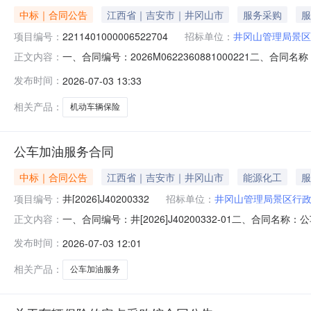
中标｜合同公告
江西省｜吉安市｜井冈山市
服务采购
服
项目编号：
2211401000006522704
招标单位：
井冈山管理局景区
一、合同编号：2026M0622360881000221二、合
正文内容：
点采购馆项目五、合同主体采购人(甲方)：井冈山管理局景区
发布时间：
2026-07-03 13:33
司吉安市分公司地址：江西省吉安市吉州区吉福路48号联系方式
相关产品：
机动车辆保险
公车加油服务合同
中标｜合同公告
江西省｜吉安市｜井冈山市
能源化工
服
项目编号：
井[2026]J40200332
招标单位：
井冈山管理局景区行
一、合同编号：井[2026]J40200332-01二、合同
正文内容：
管理局景区行政执法处地址：井冈山市茨坪镇红军南路联系方
发布时间：
2026-07-03 12:01
大道215号联系方式：18179690981六、合同主要信
相关产品：
公车加油服务