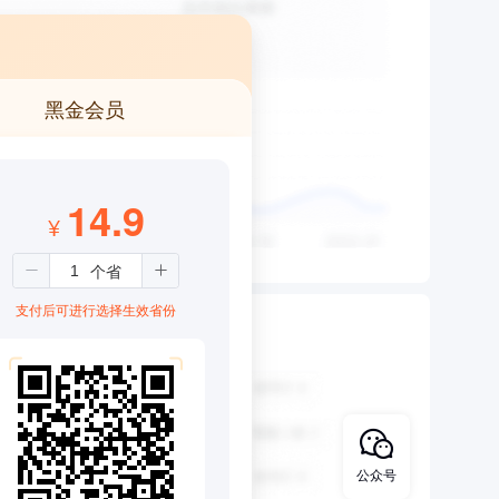
黑金会员
14.9
¥
支付后可进行选择生效省份
公众号