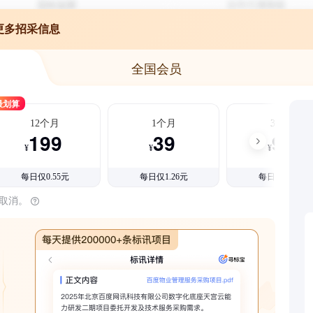
更多招采信息
全国会员
最划算
12个月
1个月
3个月
199
39
99
¥
¥
¥
每日仅0.55元
每日仅1.26元
每日仅1.08元
时取消。