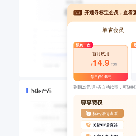
开通寻标宝会员，查看
VIP
单省会员
限购一次
首月试用
14.9
¥39
¥
每日仅0.48元
到期29元/月/省自动续费，可随
招标产品
标讯详情查看
关键电话直连