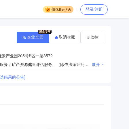
登录/注册
企业全景
取消收藏
监控
产业园205号E区一层3572
一般项目：资产评估；矿业权评估服务；财政资金项目预算绩效评价服务；价格鉴证评估；地质勘查技术服务；矿产资源储量评估服务。（除依法须经批准的项目外，凭营业执照依法自主开展经营活动）（不得从事国家和本市产业政策禁止和限制类项目的经营活动。）
展开
选结果的公告]