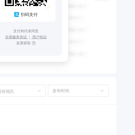
扫码支付
支付则代表同意
交易服务协议
｜
用户协议
发票获取
省份地区