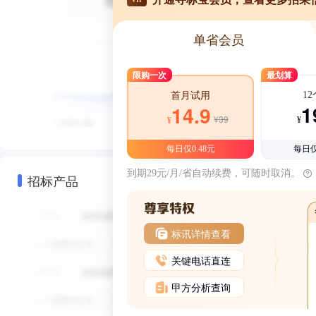
单省会员
限购一次
最划算
1
首月试用
1
14.9
¥39
¥
¥
每日仅0.48元
每日仅
到期29元/月/省自动续费，可随时取消。
招标产品
标讯详情查看
关键电话直连
甲方分析查询