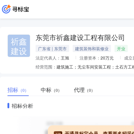
东莞市祈鑫建设工程有限公司
祈鑫
建设
广东省 | 东莞市
建筑装饰和装修业
开业
法定代表人：
王旭
注册资本：
20万元
成立
经营范围：
招标
中标
代理
（0）
（0）
（0）
招标分析
开通寻标宝会员，查看更多招采
VIP