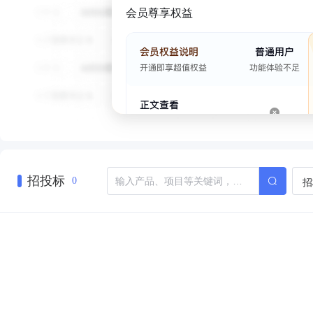
会员尊享权益
招投标
招
0