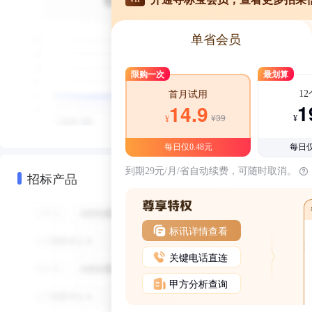
单省会员
限购一次
最划算
1
首月试用
1
14.9
¥39
¥
¥
每日仅0.48元
每日仅
到期29元/月/省自动续费，可随时取消。
招标产品
标讯详情查看
关键电话直连
甲方分析查询