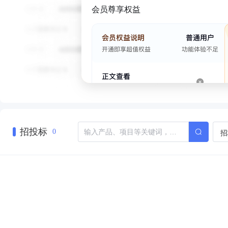
会员尊享权益
招投标
招
0