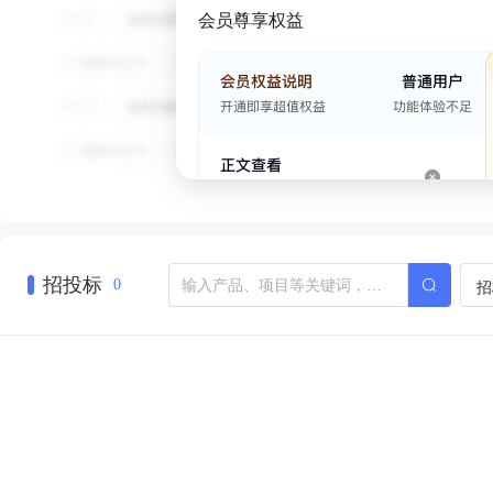
会员尊享权益
招投标
招
0