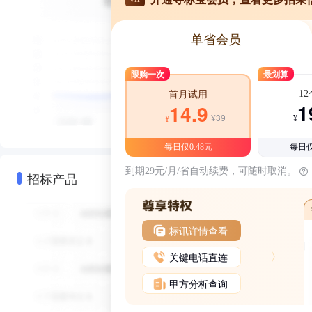
单省会员
限购一次
最划算
1
首月试用
1
14.9
¥39
¥
¥
每日仅0.48元
每日仅
到期29元/月/省自动续费，可随时取消。
招标产品
标讯详情查看
关键电话直连
甲方分析查询