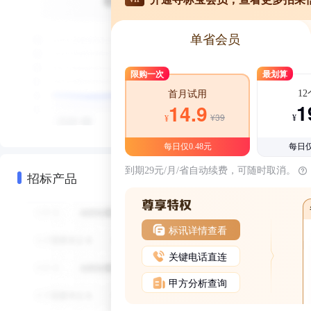
单省会员
限购一次
最划算
1
首月试用
1
14.9
¥39
¥
¥
每日仅0.48元
每日仅
到期29元/月/省自动续费，可随时取消。
招标产品
标讯详情查看
关键电话直连
甲方分析查询