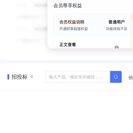
会员尊享权益
招投标
招
0