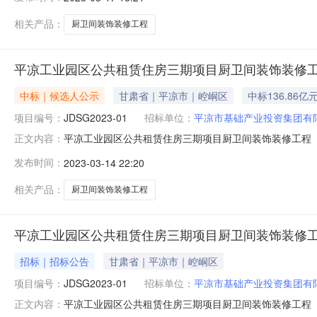
15509339892招标代理机构平凉市泾东水利水电勘测设
21楼2121
相关产品：
厨卫间装饰装修工程
平凉工业园区公共租赁住房三期项目厨卫间装饰装修工
中标｜候选人公示
甘肃省｜平凉市｜崆峒区
中标136.86亿
项目编号：
JDSG2023-01
招标单位：
平凉市基础产业投资集团有
平凉工业园区公共租赁住房三期项目厨卫间装饰装修工程（
正文内容：
目及标段名称平凉工业园区公共租赁住房三期项目厨卫间装饰装
发布时间：
2023-03-14 22:20
代理机构平凉市泾东水利水电勘测设计有限责任公司招标代理机构
相关产品：
厨卫间装饰装修工程
平凉工业园区公共租赁住房三期项目厨卫间装饰装修工
招标｜招标公告
甘肃省｜平凉市｜崆峒区
项目编号：
JDSG2023-01
招标单位：
平凉市基础产业投资集团有
平凉工业园区公共租赁住房三期项目厨卫间装饰装修工程
正文内容：