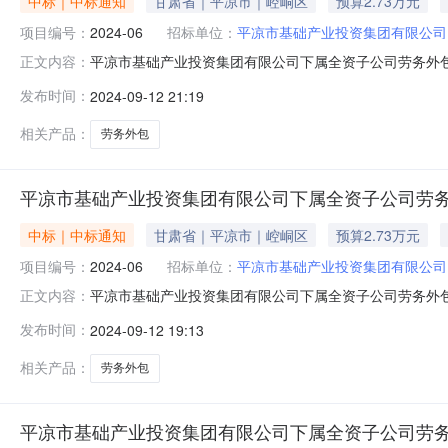
中标｜中标通知
甘肃省｜平凉市｜崆峒区
预算2.73万元
项目编号：
2024-06
招标单位：
平凉市基础产业投资集团有限公司
平凉市基础产业投资集团有限公司下属全资子公司劳务外
正文内容：
投资集团有限公司下属全资子公司劳务外包项目成交公示公示类型正常公
发布时间：
2024-09-12 21:19
公示结果序号标段名称标段编号采购类别最高限价(元)成交企
相关产品：
劳务外包
平凉市基础产业投资集团有限公司下属全资子公司劳
中标｜中标通知
甘肃省｜平凉市｜崆峒区
预算2.73万元
项目编号：
2024-06
招标单位：
平凉市基础产业投资集团有限公司
平凉市基础产业投资集团有限公司下属全资子公司劳务外包
正文内容：
团有限公司下属全资子公司劳务外包项目0012024-06服
发布时间：
2024-09-12 19:13
(元)状态废标的标段序号标段名称标段编号采购类别最高限
相关产品：
劳务外包
平凉市基础产业投资集团有限公司下属全资子公司劳