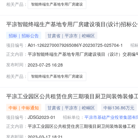
相关产品：
智能终端生产基地专用厂房建设
平凉智能终端生产基地专用厂房建设项目(设计)招标公
招标｜招标公告
甘肃省｜平凉市｜崆峒区
项目编号：
A01-12622700079265086Y-20230725-025704-1
招
平凉智能终端生产基地专用厂房建设项目（设计）交易编号：A01-1
正文内容：
间总计：45秒办理时间总计：15分32秒公告提交提交人：办
发布时间：
2023-07-25 16:28
办理人：办理状态：通过办理时间：2023-07-2515:1
相关产品：
智能终端生产基地专用厂房建设
平凉工业园区公共租赁住房三期项目厨卫间装饰装修工
中标｜中标通知
甘肃省｜平凉市｜崆峒区
中标136.86万元
项目编号：
JDSG2023-01
招标单位：
平凉市基础产业投资集团有
平凉工业园区公共租赁住房三期项目厨卫间装饰装修工程（
正文内容：
月17日项目及标段名称平凉工业园区公共租赁住房三期项目
发布时间：
2023-03-17 18:21