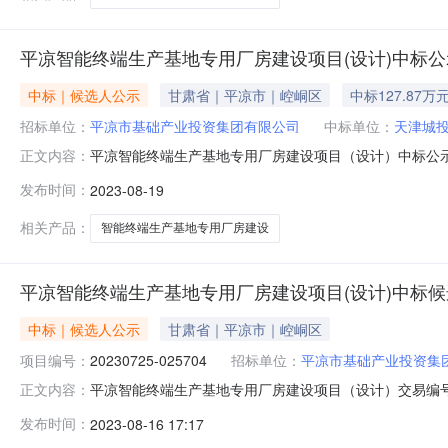
平凉智能终端生产基地专用厂房建设项目(设计)中标公
中标｜候选人公示
甘肃省｜平凉市｜崆峒区
中标127.87万
招标单位：
平凉市基础产业投资集团有限公司
中标单位：
天津城
平凉智能终端生产基地专用厂房建设项目（设计）中标公示Engi
正文内容：
资源交易网上发布了中标候选人公示，公示日期是2023年
发布时间：
2023-08-19
中标结果予以公告：项目标段中标人中标价或费率排名平凉智
相关产品：
智能终端生产基地专用厂房建设
平凉智能终端生产基地专用厂房建设项目(设计)中标
中标｜候选人公示
甘肃省｜平凉市｜崆峒区
项目编号：
20230725-025704
招标单位：
平凉市基础产业投资集
平凉智能终端生产基地专用厂房建设项目（设计）交易编号：A01-1
正文内容：
间总计：56秒办理时间总计：2小时36分59秒公示提交提交
发布时间：
2023-08-16 17:17
理人：办理状态：通过办理时间：2023-08-1614:33