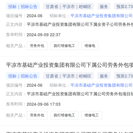
招标｜招标公告
甘肃省｜平凉市｜崆峒区
服务
预算2.7
项目编号：
2024-06
招标单位：
平凉市基础产业投资集团有限公司
平凉市基础产业投资集团有限公司下属全资子公司劳务外
正文内容：
产业投资集团有限公司下属全资子公司劳务外包项目采购单位平
发布时间：
2024-09-09 22:37
是否重大项目否是否精准扶贫项目否公告信息公告性质正常公告公告（报名
相关产品：
劳务外包
路灯维修电工
维修电
平凉市基础产业投资集团有限公司下属公司劳务外包
招标｜招标公告
甘肃省｜平凉市｜崆峒区
服务
预算2.7
项目编号：
2024-06
招标单位：
平凉市基础产业投资集团有限公司
平凉市基础产业投资集团有限公司下属公司劳务外包项目
正文内容：
有限公司下属公司劳务外包项目采购单位平凉市泾东水利水电勘
发布时间：
2024-09-06 17:03
精准扶贫项目否公告信息公告性质正常公告公告（报名）开始时间2024-0
相关产品：
劳务外包
路灯维修电工
维修电工