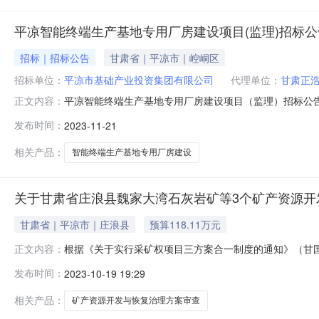
平凉智能终端生产基地专用厂房建设项目(监理)招标公
招标｜招标公告
甘肃省｜平凉市｜崆峒区
招标单位：
平凉市基础产业投资集团有限公司
代理单位：
甘肃正
平凉智能终端生产基地专用厂房建设项目（监理）招标公告点击查看公告内容：http:
正文内容：
f69fc2142b1e.pdf来源平台：平凉市公共资源
发布时间：
2023-11-21
目，已经甘肃平凉工业园区经济贸易发展局以平园改发〔20
相关产品：
智能终端生产基地专用厂房建设
关于甘肃省庄浪县魏家大湾石灰岩矿等3个矿产资源开
甘肃省｜平凉市｜庄浪县
预算118.11万元
根据《关于实行采矿权项目三方案合一制度的通知》（甘国
正文内容：
期内通过电话、来信、面谈等形式反映，我们将认真受理
发布时间：
2023-10-19 19:29
1.甘肃省庄浪县魏家大湾石灰岩矿矿产资源开发与恢复治理方
矿产资源开发与恢复治理方
相关产品：
矿产资源开发与恢复治理方案审查