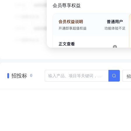
会员尊享权益
招投标
招
0