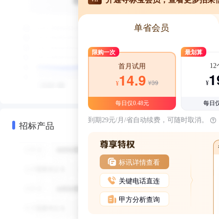
单省会员
限购一次
最划算
1
首月试用
1
14.9
¥39
¥
¥
每日仅0.48元
每日仅
到期29元/月/省自动续费，可随时取消。
招标产品
标讯详情查看
关键电话直连
甲方分析查询