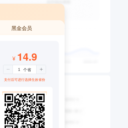
黑金会员
14.9
¥
支付后可进行选择生效省份