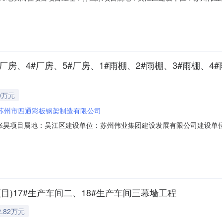
市建设工程（集团）有限公司施工单位代码：91320509138262652E承
计划开工时间：2023-08-1500:00:00计划竣工时间：2025-06-3000:
#厂房、4#厂房、5#厂房、1#雨棚、2#雨棚、3#雨棚
0万元
苏州市四通彩板钢架制造有限公司
项目属地：吴江区建设单位：苏州伟业集团建设发展有限公司建设单位代码：9
81624563承包性质：专业分包工程地点：汾湖高新区双珠路东侧、临沪大道北
00计划竣工时间：2023-12-1000:00:00归集日期：2023-08-0709:39:07
目)17#生产车间二、18#生产车间三幕墙工程
.82万元