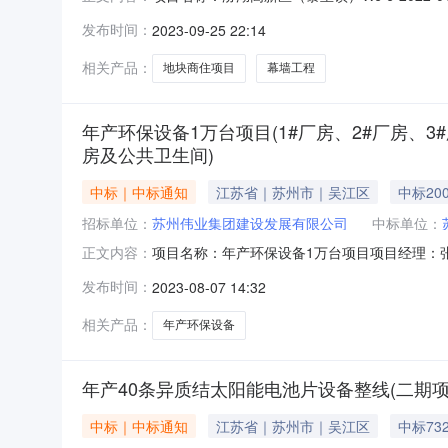
91320509667607476A施工单位：吴江
发布时间：
2023-09-25 22:14
路东侧建筑面积(平方米)：合同价(元)：6000000.00
相关产品：
地块商住项目
幕墙工程
年产环保设备1万台项目(1#厂房、2#厂房、3
房及公共卫生间)
中标｜中标通知
江苏省｜苏州市｜吴江区
中标20
招标单位：
苏州伟业集团建设发展有限公司
中标单位：
项目名称：年产环保设备1万台项目项目经理：张昊
正文内容：
钢架制造有限公司施工单位代码：9132050974
发布时间：
2023-08-07 14:32
2000000.00计划开工时间：2023-06-2000:00:
相关产品：
年产环保设备
年产40条异质结太阳能电池片设备整线(二期项
中标｜中标通知
江苏省｜苏州市｜吴江区
中标732