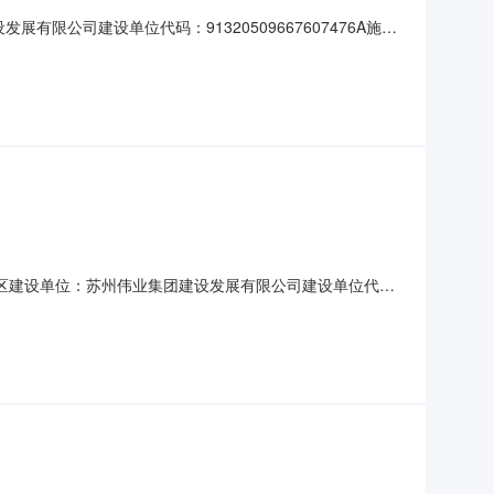
公司建设单位代码：91320509667607476A施工
黎里镇)松杨路西侧、临沪大道南侧建筑面积(平方米)：0.0合
0
区建设单位：苏州伟业集团建设发展有限公司建设单位代
承包性质：专业分包工程地点：吴江经济技术开发区兴瑞路699号建
00归集日期：20