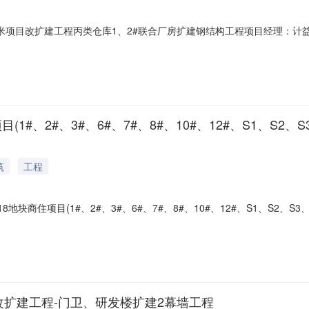
方米项目改扩建工程丙类仓库1、2#联合厂房扩建钢结构工程项目经理：
76A施工单位：苏州市金联钢结构工程有限公司施工单位代码：913205097
：832833.00计划开工时间：2025-03-1600:00:00计划竣工时间：2025
项目(1#、2#、3#、6#、7#、8#、10#、12#、S1、S
筑
工程
18地块商住项目(1#、2#、3#、6#、7#、8#、10#、12#、S1、S
州伟业集团建设发展有限公司建设单位代码：913205096676074
专业分包工程地点：汾湖高新区(黎里镇)浦港路北侧、思忠路东侧建筑面积(平方米)
改扩建工程-门卫、研发楼扩建2幕墙工程