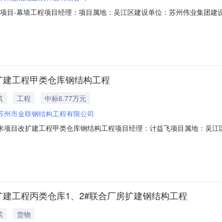
目-幕墙工程项目经理：项目属地：吴江区建设单位：苏州伟业集团建设发展有限
1320506MA27GQ566G承包性质：总承包工程地点：汾湖高新区(
000:00:00计划竣工时间：2026-09-2000:00:00归集日期：2026-07-07
扩建工程甲类仓库钢结构工程
筑
工程
中标6.77万元
苏州市金联钢结构工程有限公司
方米项目改扩建工程甲类仓库钢结构工程项目经理：计益飞项目属地：吴江
苏州市金联钢结构工程有限公司施工单位代码：91320509752741557H
划开工时间：2025-09-2400:00:00计划竣工时间：2025-10-1300:00:
扩建工程丙类仓库1、2#联合厂房扩建钢结构工程
筑
货物