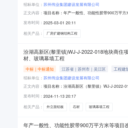
招标单位：
苏州伟业集团建设发展有限公司
项目名称：年产一般性、功能性胶带900万平
正文内容：
限公司建设单位代码：913205096676074
发布时间：
2025-03-01 20:11
区兴瑞路699号建筑面积(平方米)：5417.4合同价(元)
相关产品：
厂房扩建钢结构工程
汾湖高新区(黎里镇)WJ-J-2022-018地块商住
材、玻璃幕墙工程
中标｜中标通知
江苏省｜苏州市｜吴江区
工程建
招标单位：
苏州伟业集团建设发展有限公司
项目名称：汾湖高新区（黎里镇）WJ-J-2022-0
正文内容：
程项目经理：韩顺华项目属地：吴江区建设单位：苏
发布时间：
2024-11-13 20:17
码：91320509757964602U承包性质：
相关产品：
外立面铝板
石材
玻璃幕墙工程
年产一般性、功能性胶带900万平方米等项目