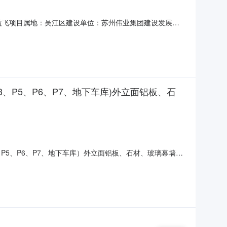
计益飞项目属地：吴江区建设单位：苏州伟业集团建设发展有
52741557H承包性质：专业分包工程地点：吴江经济技术开发
-06-2800:
2、S3、P5、P6、P7、地下车库)外立面铝板、石
2、S3、P5、P6、P7、地下车库）外立面铝板、石材、玻璃幕墙工
76A施工单位：苏州中润幕墙装饰工程有限公司施工单位代
：0.0合同价(元)：50