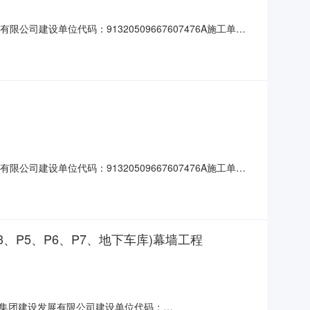
建设单位代码：91320509667607476A施工单
明路东侧、大兢路北侧建筑面积(平方米)：11348.28合同
4
建设单位代码：91320509667607476A施工单
明路东侧、大兢路北侧建筑面积(平方米)：9829.24合同价
、S3、P5、P6、P7、地下车库)幕墙工程
伟业集团建设发展有限公司建设单位代码：