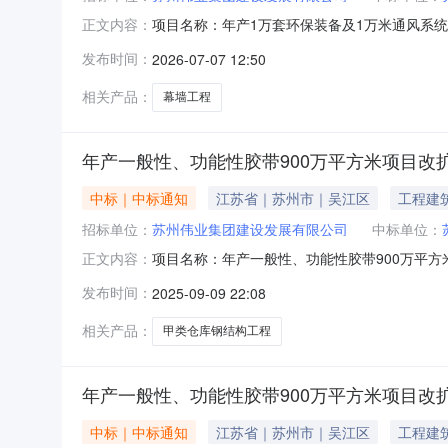
项目名称：年产1万套环保装备及1万米通风系统项
正文内容：
单位：苏州圣铂雅建筑科技有限公司施工单位代码：9
发布时间：
2026-07-07 12:50
同价(元)：2720000.00计划开工时间：2026-05-2
相关产品：
幕墙工程
年产一般性、功能性胶带900万平方米项目改
中标｜中标通知
江苏省｜苏州市｜吴江区
工程建
招标单位：
苏州伟业集团建设发展有限公司
中标单位：
项目名称：年产一般性、功能性胶带900万平
正文内容：
码：91320509667607476A施工单位：
发布时间：
2025-09-09 22:08
筑面积(平方米)：370.0合同价(元)：67710.00计
相关产品：
甲类仓库钢结构工程
年产一般性、功能性胶带900万平方米项目改
中标｜中标通知
江苏省｜苏州市｜吴江区
工程建