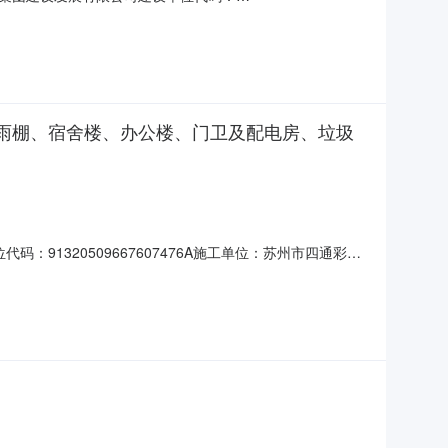
包性质：专业分包工程地点：汾湖高新区(黎里镇)浦港路北侧、思忠
00:00归集日期：2023
、4#雨棚、宿舍楼、办公楼、门卫及配电房、垃圾
1320509667607476A施工单位：苏州市四通彩板
侧建筑面积(平方米)：36562.94合同价(元)：