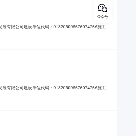
公众号
司建设单位代码：91320509667607476A施工单
（兴瑞路北赛伍P3厂区）建筑面积(平方米)：合同价(元)：
司建设单位代码：91320509667607476A施工单
兴瑞路北赛伍P3厂区）建筑面积(平方米)：4128.85合同价