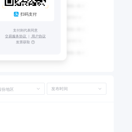
扫码支付
支付则代表同意
交易服务协议
｜
用户协议
发票获取
省份地区