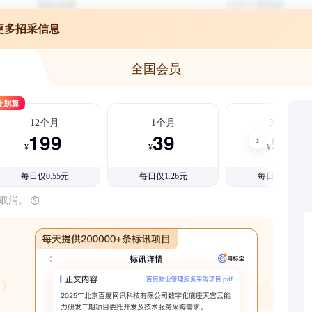
更多招采信息
全国会员
最划算
12个月
1个月
3个月
199
39
99
¥
¥
¥
每日仅0.55元
每日仅1.26元
每日仅1.08元
时取消。