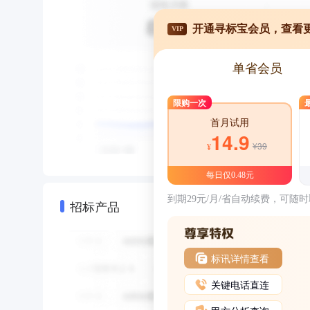
开通寻标宝会员，查看
VIP
单省会员
限购一次
首月试用
14.9
¥39
¥
每日仅0.48元
到期29元/月/省自动续费，可随
招标产品
标讯详情查看
关键电话直连