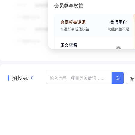
会员尊享权益
招投标
招
0