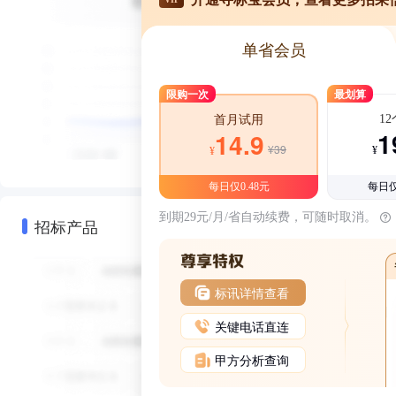
单省会员
限购一次
最划算
1
首月试用
1
14.9
¥39
¥
¥
每日仅0.48元
每日仅
到期29元/月/省自动续费，可随时取消。
招标产品
标讯详情查看
关键电话直连
甲方分析查询