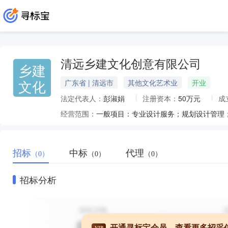
清远乡建文化创意有限公司
乡建
文化
广东省 | 清远市
其他文化艺术业
开业
法定代表人：
彭淑娟
注册资本：
50万元
成
经营范围：
招标
中标
代理
（0）
（0）
（0）
招标分析
开通寻标宝会员，查看更多招采
VIP