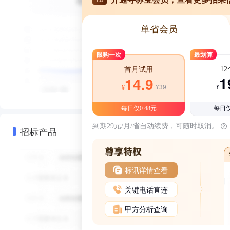
单省会员
限购一次
最划算
1
首月试用
1
14.9
¥39
¥
¥
每日仅0.48元
每日仅
到期29元/月/省自动续费，可随时取消。
招标产品
标讯详情查看
关键电话直连
甲方分析查询