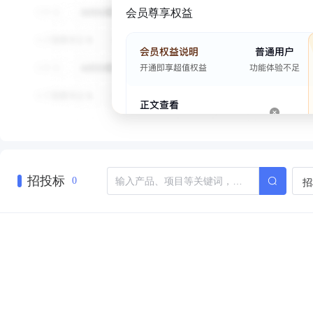
会员尊享权益
招投标
招
0