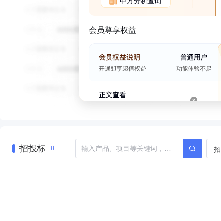
甲方分析查询
会员尊享权益
招投标
招
0