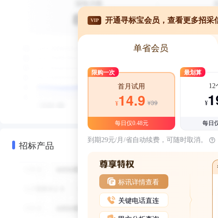
开通寻标宝会员，查看更多招采
VIP
单省会员
限购一次
最划算
1
首月试用
1
14.9
¥39
¥
¥
每日仅0.48元
每日仅
到期29元/月/省自动续费，可随时取消。
招标产品
标讯详情查看
关键电话直连