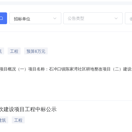
招标单位
筑
工程
预算6万元
项目概况（一）项目名称：石冲口镇陈家湾社区耕地整改项目（二）建设地
总造价：6万元（五）业主单位：陈家湾社区居民委员会二、竞包人资格（
项目，对设计图纸，投标人，施工资质要有明确的规定）；（二）具备完
坎建设项目工程中标公示
建筑
工程