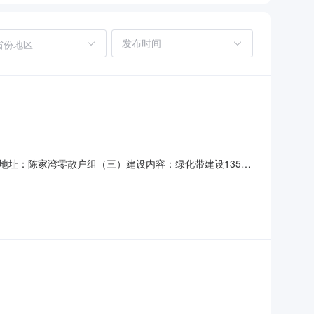
省份地区
址：陈家湾零散户组（三）建设内容：绿化带建设135
一）技术能力及资质（资格）要求：具备同类工程建设项目施
成本工程项目的设备使用、资金等相应能力；（三）同意工