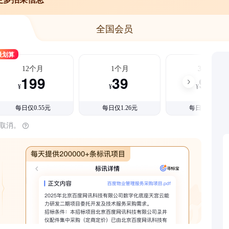
全国会员
最划算
12个月
1个月
3个月
199
39
99
¥
¥
¥
每日仅0.55元
每日仅1.26元
每日仅1.08元
时取消。