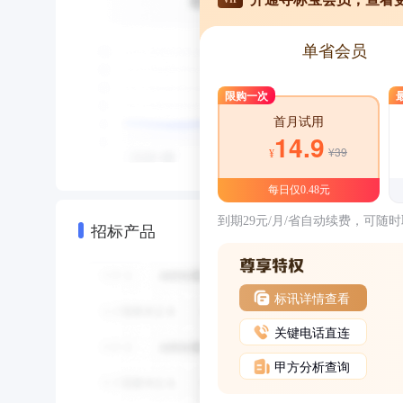
单省会员
限购一次
首月试用
14.9
¥39
¥
每日仅0.48元
到期29元/月/省自动续费，可随
招标产品
标讯详情查看
关键电话直连
甲方分析查询