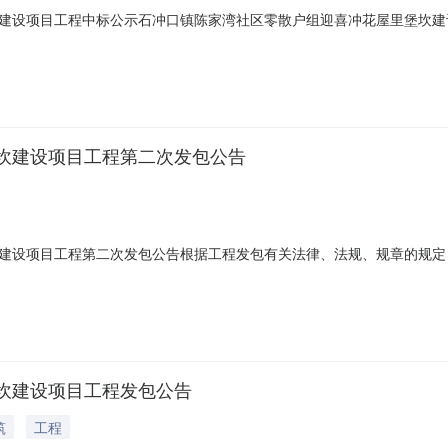
设项目工程中标公示石冲口镇陈家湾社区零散户组迎喜冲花屋里堡坎建设项
项目名称：石冲口镇陈家湾社区零散户组迎喜冲花屋里堡坎建设项目二、
2日（3天）。如有异议，请以书面形式实名向石冲口镇纪委反映，联系人：兰谨
坎建设项目工程第二次发包公告
建设项目工程第二次发包公告根据工程发包有关法律、法规、规章的规定
标的方式，择优选定施工单位。现将招标项目事项及有关要求说明如下：
部提议，居支两委商议，党员大会审议，居民代表大会决议，并制订了该
管
坎建设项目工程发包公告
筑
工程