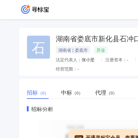
湖南省娄底市新化县石冲
石
湖南省 | 娄底市
开业
法定代表人：
张小坚
注册资本：
-
经营范围：
-
招标
中标
代理
（0）
（0）
（0）
招标分析
开通寻标宝会员，查看
VIP