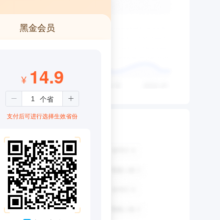
黑金会员
14.9
¥
支付后可进行选择生效省份