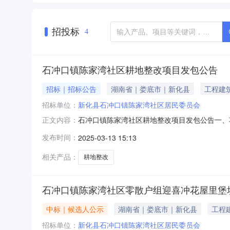
招投标
4
石冲口镇陈家湾社区耕地整改项目发包公告
招标｜招标公告
湖南省｜娄底市｜新化县
工程建
招标单位：
新化县石冲口镇陈家湾社区居民委员会
石冲口镇陈家湾社区耕地整改项目发包公告一、
正文内容：
米、围墙72米、公示牌移装8块。（四）工程
发布时间：
2025-03-13 15:13
工经验（对涉及公共安全或技术复杂的村级工程
程实施方案并按实施方案签订施工合同；（四）
相关产品：
耕地整改
石冲口镇陈家湾社区零散户组迎喜冲花屋里堡
中标｜候选人公示
湖南省｜娄底市｜新化县
工程
招标单位：
新化县石冲口镇陈家湾社区居民委员会