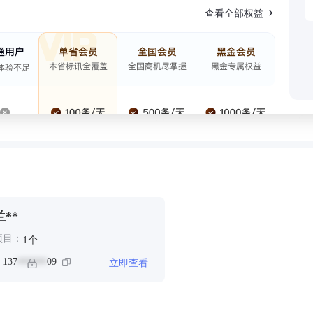
查看全部权益
兰**
个
1
项目：
立即查看
：
137
09
******