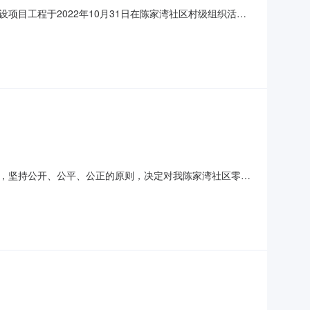
目工程于2022年10月31日在陈家湾社区村级组织活动
中标金额：13（万元）三、中标人：蔡立康。现予以公示，
阳，联系电话：13786880909。新化县石冲口镇陈家湾社
，坚持公开、公平、公正的原则，决定对我陈家湾社区零散
一、发包条件本招标项目为新化县石冲口镇陈家湾社区零散
工程实施方案，公示无异议。建设资金来自上级补助，出资