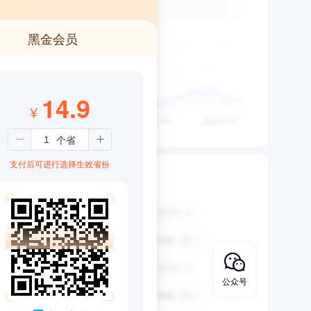
黑金会员
14.9
¥
支付后可进行选择生效省份
公众号