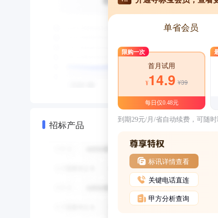
单省会员
限购一次
首月试用
14.9
¥39
¥
每日仅0.48元
到期29元/月/省自动续费，可随
招标产品
标讯详情查看
关键电话直连
甲方分析查询