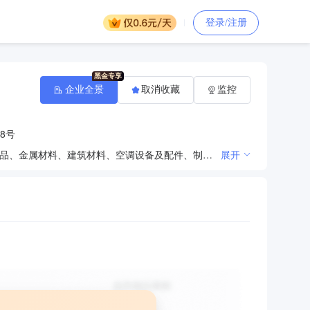
登录/注册
企业全景
取消收藏
监控
8号
电力设备及配件、电线、电缆、配电开关控制设备、电子产品、仪器仪表、电气设备、机械设备、五金产品、金属材料、建筑材料、空调设备及配件、制冷设备及配件、通用设备、净化设备、风机、阀门、泵、汽车配件、水性涂料、日用百货、办公用品销售；园林绿化工程施工；为房屋建筑、园林绿化工程施工提供本单位劳动力资源（限国内，中介除外）##。第一类医疗器械销售；第二类医疗器械销售；
展开