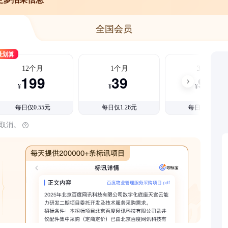
全国会员
最划算
12个月
1个月
3个月
199
39
99
¥
¥
¥
每日仅0.55元
每日仅1.26元
每日仅1.08元
时取消。