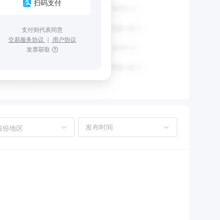
扫码支付
支付则代表同意
交易服务协议
｜
用户协议
发票获取
省份地区