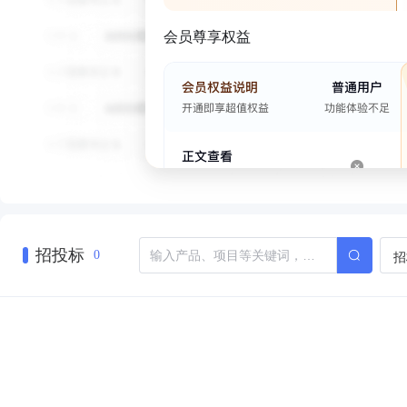
会员尊享权益
招投标
招
0