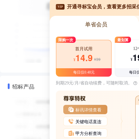
开通寻标宝会员，查看更多招采
VIP
单省会员
限购一次
最划算
1
首月试用
1
14.9
¥39
¥
¥
每日仅0.48元
每日仅
到期29元/月/省自动续费，可随时取消。
招标产品
标讯详情查看
关键电话直连
甲方分析查询