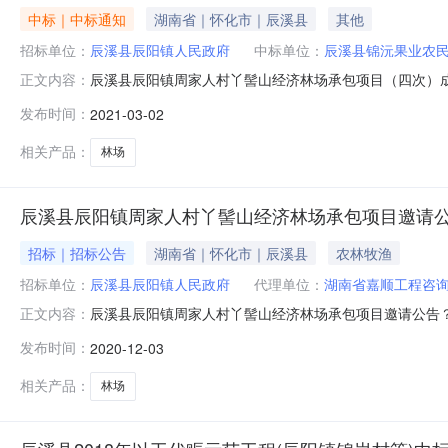
中标｜中标通知
湖南省｜怀化市｜辰溪县
其他
招标单位：
辰溪县辰阳镇人民政府
中标单位：
辰溪县锦沅果业农
辰溪县辰阳镇周家人村丫髻山经济林场承包项目（四次）
正文内容：
于2021年3月1日结束，现将成交结果公告如下：一、项
发布时间：
2021-03-02
编号：HNJS2020-FW-1109三、中标（成交）信息
的信息服务类名
相关产品：
林场
辰溪县辰阳镇周家人村丫髻山经济林场承包项目邀请
招标｜招标公告
湖南省｜怀化市｜辰溪县
农林牧渔
招标单位：
辰溪县辰阳镇人民政府
代理单位：
湖南省嘉顺工程咨
辰溪县辰阳镇周家人村丫髻山经济林场承包项目邀请公告
正文内容：
请符合资格条件的投标人提交证明材料参与资格审查活动
发布时间：
2020-12-03
号：？？？HNJS2020-FW-1109？？？？？？？
脐橙量，按3元/公斤的10%分
相关产品：
林场