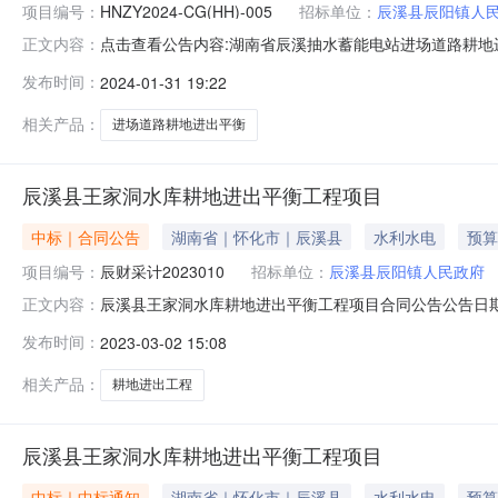
项目编号：
HNZY2024-CG(HH)-005
招标单位：
辰溪县辰阳镇人
点击查看公告内容:湖南省辰溪抽水蓄能电站进场道路耕地
正文内容：
HNZY2024-CG（HH）-005）项目所在地区：湖
发布时间：
2024-01-31 19:22
来源为自筹资金203.49万元，招标人为辰溪县辰阳镇
分为1个标段，本次招
相关产品：
进场道路耕地进出平衡
辰溪县王家洞水库耕地进出平衡工程项目
中标｜合同公告
湖南省｜怀化市｜辰溪县
水利水电
预算
项目编号：
辰财采计2023010
招标单位：
辰溪县辰阳镇人民政府
辰溪县王家洞水库耕地进出平衡工程项目合同公告公告日期:
正文内容：
政府（甲方）供应商（全称）：湖南宏成建设工程有限公
发布时间：
2023-03-02 15:08
律、法规、规章，双方签订本合同协议书。一、项目信息
项目3、采购计划编号：辰财采计20
相关产品：
耕地进出工程
辰溪县王家洞水库耕地进出平衡工程项目
中标｜中标通知
湖南省｜怀化市｜辰溪县
水利水电
预算