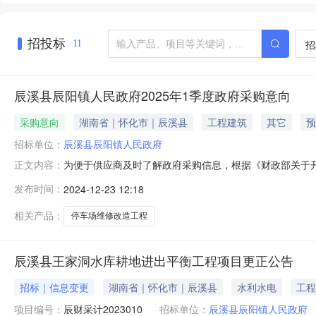
招投标
招
11
辰溪县辰阳镇人民政府2025年1季度政府采购意向
采购意向
湖南省｜怀化市｜辰溪县
工程建筑
其它
预
招标单位：
辰溪县辰阳镇人民政府
为便于供应商及时了解政府采购信息，根据《财政部关于开展
正文内容：
公开如下：序号采购项目名称采购需求概况预算金额（万元
发布时间：
2024-12-23 12:18
202501本次公开的采购意向是本单位政府采购工作的
相关产品：
停车场维修改造工程
辰溪县王家洞水库耕地进出平衡工程项目更正公告
招标｜信息变更
湖南省｜怀化市｜辰溪县
水利水电
工程
项目编号：
辰财采计2023010
招标单位：
辰溪县辰阳镇人民政府