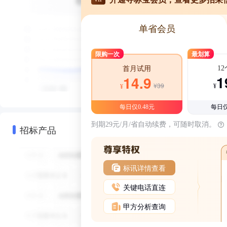
单省会员
限购一次
最划算
1
首月试用
1
14.9
¥39
¥
¥
每日仅0.48元
每日仅
到期29元/月/省自动续费，可随时取消。
招标产品
标讯详情查看
关键电话直连
甲方分析查询