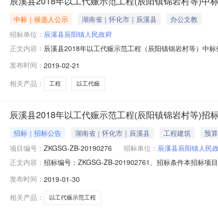
辰溪县2018年以工代赈示范工程(辰阳镇锦岩村等)中
中标｜候选人公示
湖南省｜怀化市｜辰溪县
办公文教
招标单位：
辰溪县辰阳镇人民政府
辰溪县2018年以工代赈示范工程（辰阳镇锦岩村等）中
正文内容：
标工作已经结束，本项目采用综合评估法，评标委员会推荐了
发布时间：
2019-02-21
阳镇人民政府联系电话：0745-2523218监管部门：辰溪
相关产品：
工程
以工代赈
辰溪县2018年以工代赈示范工程(辰阳镇锦岩村等)招
招标｜招标公告
湖南省｜怀化市｜辰溪县
工程建筑
预算
项目编号：
ZKGSG-ZB-20190276
招标单位：
辰溪县辰阳镇人民
招标编号：ZKGSG-ZB-201902761、招标条件本
正文内容：
资金来源为中央预算内资金。招标人为辰溪县辰阳镇人民
发布时间：
2019-01-30
与招标范围2.1项目名称：辰溪县2018年以工代赈示范
施新建、维修
相关产品：
以工代赈示范工程