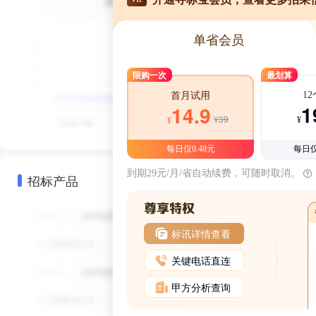
单省会员
限购一次
最划算
1
首月试用
1
14.9
¥39
¥
¥
每日仅0.48元
每日仅
到期29元/月/省自动续费，可随时取消。
招标产品
标讯详情查看
关键电话直连
甲方分析查询