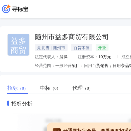
随州市益多商贸有限公司
益多
商贸
湖北省 | 随州市
百货零售
开业
法定代表人：
裴操
注册资本：
10万元
成立
经营范围：
招标
中标
代理
（0）
（0）
（0）
招标分析
开通寻标宝会员，查看更多招采
VIP