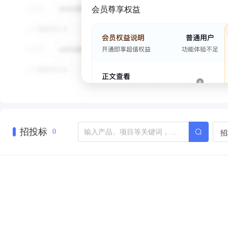
会员尊享权益
招投标
招
0