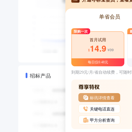
单省会员
限购一次
首月试用
14.9
¥39
¥
每日仅0.48元
到期29元/月/省自动续费，可随
招标产品
标讯详情查看
关键电话直连
甲方分析查询