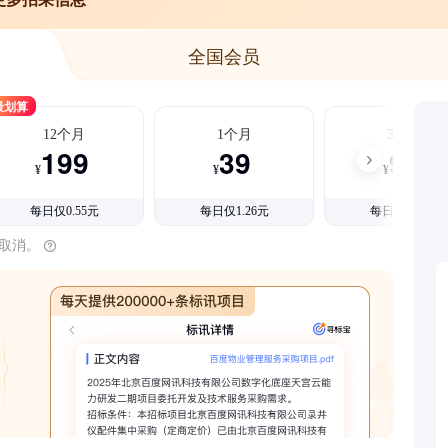
全国会员
最划算
12个月
1个月
3个月
199
39
99
¥
¥
¥
每日仅0.55元
每日仅1.26元
每日仅1.08元
时取消。