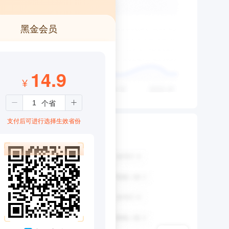
黑金会员
14.9
¥
支付后可进行选择生效省份