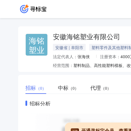
安徽海铭塑业有限公司
海铭
塑业
安徽省 | 阜阳市
塑料零件及其他塑料
法定代表人：
张海侠
注册资本：
400
经营范围：
塑料制品、高性能塑料模板、改
招标
中标
代理
（0）
（0）
（0）
招标分析
开通寻标宝会员，查看
VIP