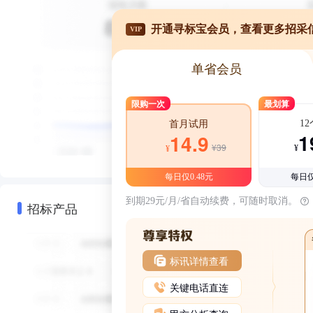
开通寻标宝会员，查看更多招采
VIP
单省会员
限购一次
最划算
1
首月试用
1
14.9
¥39
¥
¥
每日仅0.48元
每日仅
到期29元/月/省自动续费，可随时取消。
招标产品
标讯详情查看
关键电话直连