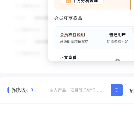
甲方分析查询
会员尊享权益
招投标
招
0