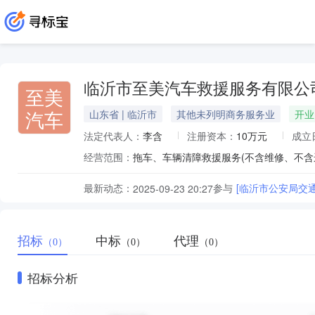
临沂市至美汽车救援服务有限公
至美
汽车
山东省 | 临沂市
其他未列明商务服务业
开业
法定代表人：
李含
注册资本：
10万元
成立
经营范围：
拖车、车辆清障救援服务(不含维修、不含
最新动态：
参与
[临沂市公安局交
2025-09-23 20:27
招标
中标
代理
（0）
（0）
（0）
招标分析