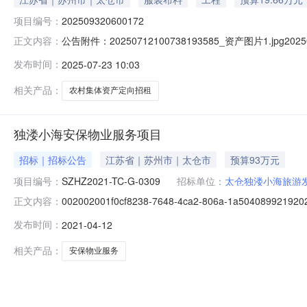
项目编号：
202509320600172
公告附件：20250712100738193585_资产图片1.jpg
正文内容：
编号：202509320600172项目类型：农村集体资产定向
发布时间：
2025-07-23 10:03
仓独溇小海旅游发展有限公司资产信息资产名称东帝士地毯厂厂房资
相关产品：
农村集体资产定向招租
独溇小海安保物业服务项目
招标｜招标公告
江苏省｜苏州市｜太仓市
预算93万元
项目编号：
SZHZ2021-TC-G-0309
招标单位：
太仓独溇小海旅游
002002001f0cf8238-7648-4ca2-806a-1
正文内容：
务所有限责任公司（太仓市郑和中路公正路11号联合大厦2
发布时间：
2021-04-12
SZHZ2021-TC-G-0309项目名称：独溇小海安保物
相关产品：
安保物业服务