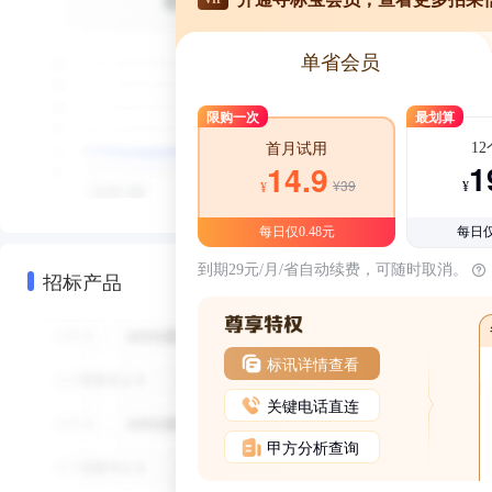
单省会员
限购一次
最划算
1
首月试用
1
14.9
¥39
¥
¥
每日仅0.48元
每日仅
到期29元/月/省自动续费，可随时取消。
招标产品
标讯详情查看
关键电话直连
甲方分析查询