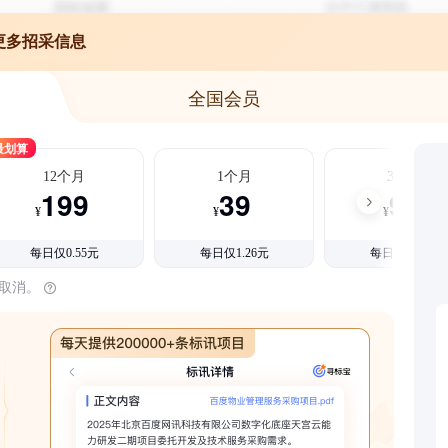
更多招采信息
全国会员
最划算
12个月
1个月
3个月
199
39
99
¥
¥
¥
每日仅0.55元
每日仅1.26元
每日仅1.08元
时取消。