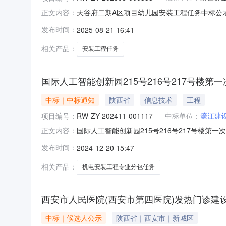
天谷府二期A区项目幼儿园安装工程任务中标公示天
正文内容：
安装工程任务公示期：~联系人：刘童公司：陕西
发布时间：
2025-08-21 16:41
我司招标中心提出，超出公示期将不予受理。公
有限公司第二中
相关产品：
安装工程任务
国际人工智能创新园215号216号217号楼
中标｜中标通知
陕西省
信息技术
工程
项目编号：
RW-ZY-202411-001117
中标单位：
濠江建设
国际人工智能创新园215号216号217号楼第
正文内容：
202411-001117招标人：杨世琦项目名
发布时间：
2024-12-20 15:47
司第九分公司电子邮箱：电话：18220842
相关产品：
机电安装工程专业分包任务
西安市人民医院(西安市第四医院)发热门诊
中标｜候选人公示
陕西省｜西安市｜新城区