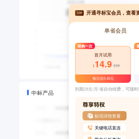
开通寻标宝会员，查看
VIP
单省会员
限购一次
首月试用
14.9
¥39
¥
每日仅0.48元
到期29元/月/省自动续费，可随
中标产品
标讯详情查看
关键电话直连