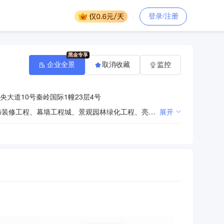
登录/注册
企业全景
取消收藏
监控
大道10号秦岭国际1幢23层4号
建筑劳务承包;房屋建筑工程、水电安装工程、建筑装饰工程、机电安装工程、建筑智能化工程、室内装饰装修工程、幕墙工程城、景观园林绿化工程、亮化工程的、消防与安防工程、电力工程、钢结构工程、水利水电工程、市政工程、道路工程、公路工程、通信工程、环保工程、照明工程、防水防腐工程的施工、外墙保温及涂料工程的设计与施工；建筑材料、装饰材料、五金交电、电力器材、日用百货的销售；压力容器、压力管道、电力设施的安装、调试、维修；企业内部员（职）工培训；楼宇保洁与清洗服务。（依法须经批准的项目，经相关部门批准后方可开展经营活动）
展开