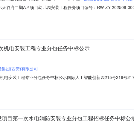
谷府二期A区项目幼儿园安装工程任务项目编号：RW-ZY-202508-0
建工第二建设集团有限公司九公司电子邮箱：电话：15686070999
示内容：中标候选单位：序号中标候选单位名称中标候选单位名次1濠江建
第一次机电安装工程专业分包任务中标公示
集团(西安)有限公司
一次机电安装工程专业分包任务中标公示国际人工智能创新园215号216号2
称：国际人工智能创新园215号216号217号楼第一次机电安装工程专业分
548说明：投标人或者其他利害关系人有任何异议，请在公示期内向我司招
建设项目第一次水电消防安装专业分包工程招标任务中标公