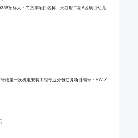
00358招标人：尚文华项目名称：天谷府二期A区项目幼儿园
说明：投标人或者其他利害关系人有任何异议，请在公示期内向
设集团(西安)有限公司第一中标人2陕西图泰建筑安装工程
17号楼第一次机电安装工程专业分包任务项目编号：RW-ZY-
包任务公示期：~联系人：和欣公司：陕西建工第十建设集团有限公
标中心提出，超出公示期将不予受理。公示内容：中标候选
示