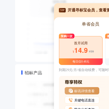
开通寻标宝会员，查看
VIP
单省会员
限购一次
首月试用
14.9
¥39
¥
每日仅0.48元
到期29元/月/省自动续费，可随
招标产品
标讯详情查看
关键电话直连