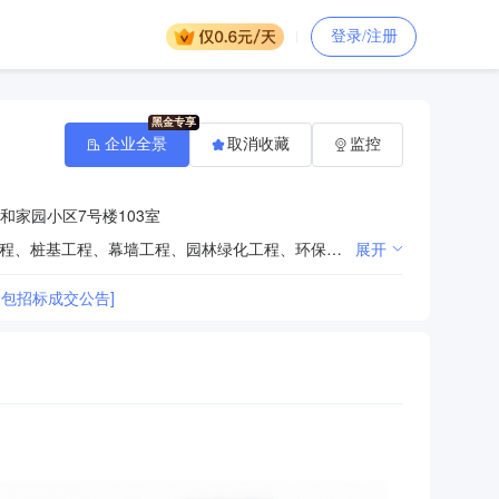
登录/注册
企业全景
取消收藏
监控
和家园小区7号楼103室
建筑工程、装饰工程、公路工程、水利工程、河湖整治工程、市政工程、电力工程、道路工程、土石方工程、桩基工程、幕墙工程、园林绿化工程、环保工程、桥梁工程、隧道工程、照明工程、沥青路面工程、治安监控系统工程施工；钢结构、模板、脚手架安装；为建筑工程提供劳务服务；工程机械设备租赁；建筑材料销售（不含木材）（依法须经批准的项目，经相关部门批准后方可开展经营活动）++
展开
包招标成交公告]