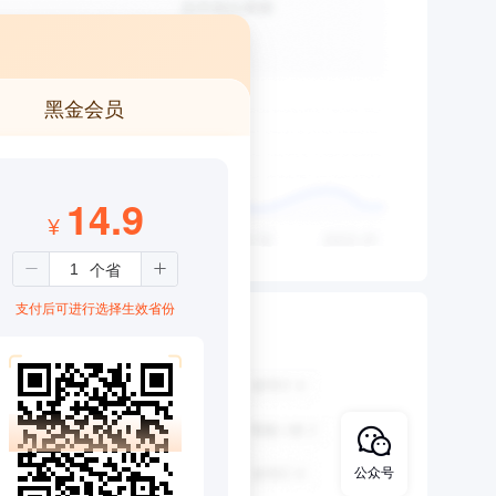
黑金会员
14.9
¥
支付后可进行选择生效省份
公众号