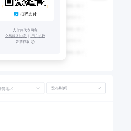
扫码支付
支付则代表同意
交易服务协议
｜
用户协议
发票获取
省份地区