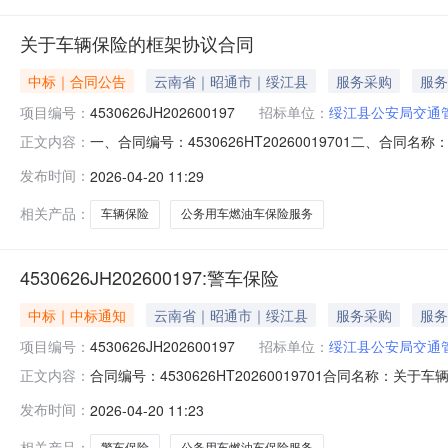
关于车辆保险的框架协议合同
中标｜合同公告
云南省｜昭通市｜绥江县
服务采购
服务
项目编号：
4530626JH202600197
招标单位：
绥江县公安局交通
一、合同编号：4530626HT20260019701二、合
正文内容：
（甲方）：绥江县公安局交通管理大队办公室地址：云南省昭
发布时间：
2026-04-20 11:29
司地址：云南省昭通市昭阳区凤霞路西侧恒嘉凤凰城2幢4号
相关产品：
车辆保险
公务用车燃油车保险服务
4530626JH202600197:警车保险
中标｜中标通知
云南省｜昭通市｜绥江县
服务采购
服务
项目编号：
4530626JH202600197
招标单位：
绥江县公安局交通
合同编号：4530626HT20260019701合同名称：
正文内容：
大队办公室供应商（乙方）：太平财产保险有限公司昭通中心支
发布时间：
2026-04-20 11:23
期：2026-04-20代理机构：进口产品审核前公示：
相关产品：
警车保险
公务用车燃油车保险服务