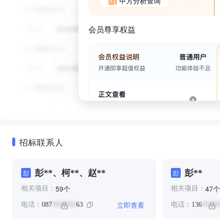
甲方分析查询
会员尊享权益
招标联系人
彭**、柯**、赵**
彭**
彭
彭
个
个
59
47
相关项目：
相关项目：
立即查看
电话：
087
63
电话：
136
*******
*****