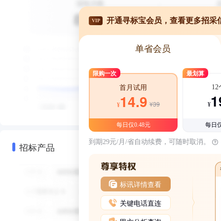
开通寻标宝会员，查看更多招采
VIP
单省会员
限购一次
最划算
1
首月试用
1
14.9
¥39
¥
¥
每日仅0.48元
每日仅
到期29元/月/省自动续费，可随时取消。
招标产品
标讯详情查看
关键电话直连