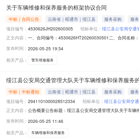
关于车辆维修和保养服务的框架协议合同
中标｜合同公告
云南省｜昭通市｜绥江县
服务采购
服务
项目编号：
4530626JH202600305
招标单位：
绥江县公安局交通
一、合同编号：4530626HT20260030501二、合
正文内容：
采购人（甲方）：绥江县公安局交通管理大队办公室地址：云
发布时间：
2026-05-25 19:34
址：云南省昭通市绥江县中城镇田坝24组联系方式：159
相关产品：
警车维修服务
绥江县公安局交通管理大队关于车辆维修和保养服务
中标｜中标通知
云南省｜昭通市｜绥江县
服务采购
服务
项目编号：
2941101000028512334
招标单位：
绥江县公安局交通
公告概要公告标题：绥江县公安局交通管理大队关于车辆维修
正文内容：
通管理大队关于车辆维修和保养服务的框架协议采购项目（项目
发布时间：
2026-05-25 11:46
管理大队关于车辆维修和保养服务的框架协议采购项目项目编号：2
相关产品：
车辆维修和保养服务