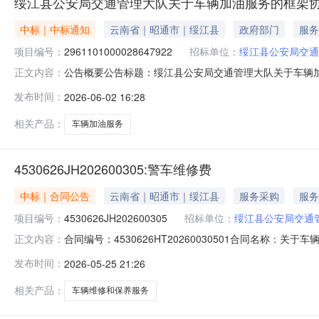
绥江县公安局交通管理大队关于车辆加油服务的框架
中标｜中标通知
云南省｜昭通市｜绥江县
政府部门
服务
项目编号：
2961101000028647922
招标单位：
绥江县公安局交通
公告概要公告标题：绥江县公安局交通管理大队关于车辆加油
正文内容：
大队关于车辆加油服务的框架协议采购项目（项目编号:296
发布时间：
2026-06-02 16:28
车辆加油服务的框架协议采购项目项目编号：2961101000
相关产品：
车辆加油服务
4530626JH202600305:警车维修费
中标｜合同公告
云南省｜昭通市｜绥江县
服务采购
服务
项目编号：
4530626JH202600305
招标单位：
绥江县公安局交通
合同编号：4530626HT20260030501合同名称：
正文内容：
交通管理大队办公室供应商（乙方）：绥江县永顺汽车维修中心
发布时间：
2026-05-25 21:26
2026-05-25代理机构：进口产品审核前公示：采购
相关产品：
车辆维修和保养服务