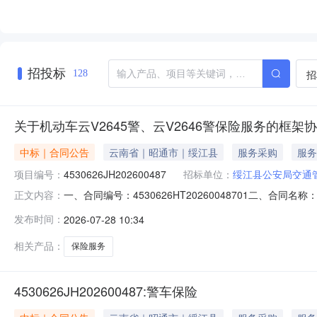
招投标
招
128
关于机动车云V2645警、云V2646警保险服务的框架
中标｜合同公告
云南省｜昭通市｜绥江县
服务采购
服务
项目编号：
4530626JH202600487
招标单位：
绥江县公安局交通
一、合同编号：4530626HT20260048701二、合同名
正文内容：
保险费用五、合同主体采购人（甲方）：绥江县公安局交通管
发布时间：
2026-07-28 10:34
产保险股份有限公司云南分公司地址：日新中路360号凯旋
相关产品：
保险服务
4530626JH202600487:警车保险