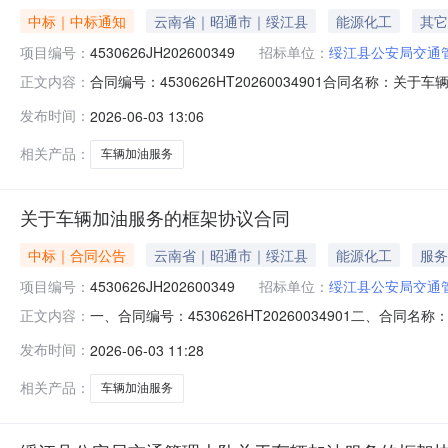
中标｜中标通知
云南省｜昭通市｜绥江县
能源化工
其它
项目编号：
4530626JH202600349
招标单位：
绥江县公安局交通
合同编号：4530626HT20260034901合同名称：
正文内容：
队办公室供应商（乙方）：中国石油天然气股份有限公司云南昭
发布时间：
2026-06-03 13:06
同公告日期：2026-06-03代理机构：进口产品审核
相关产品：
车辆加油服务
关于车辆加油服务的框架协议合同
中标｜合同公告
云南省｜昭通市｜绥江县
能源化工
服务
项目编号：
4530626JH202600349
招标单位：
绥江县公安局交通
一、合同编号：4530626HT20260034901二、合
正文内容：
方）：绥江县公安局交通管理大队办公室地址：云南省昭通市
发布时间：
2026-06-03 11:28
售分公司地址：云南省昭通市中城镇华峰社区联系方式：15
相关产品：
车辆加油服务