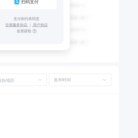
扫码支付
支付则代表同意
交易服务协议
｜
用户协议
发票获取
省份地区