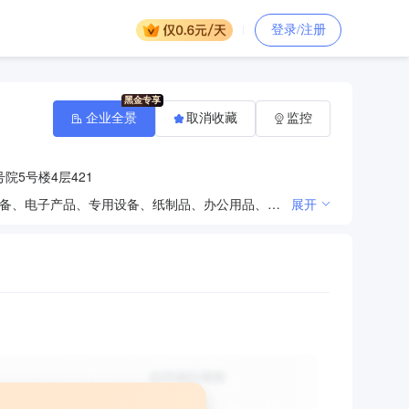
登录/注册
企业全景
取消收藏
监控
院5号楼4层421
技术开发、技术转让、技术咨询、技术服务；计算机系统服务；基础软件服务；销售计算机软件及辅助设备、电子产品、专用设备、纸制品、办公用品、办公设备、通用设备、通讯设备、针纺织品、家具、社会公共安全设备及器材；数据处理。（市场主体依法自主选择经营项目，开展经营活动；依法须经批准的项目，经相关部门批准后依批准的内容开展经营活动；不得从事国家和本市产业政策禁止和限制类项目的经营活动。）
展开