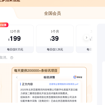
全国会员
最划算
12个月
1个月
3个月
199
39
99
¥
¥
¥
每日仅0.55元
每日仅1.26元
每日仅1.08元
时取消。