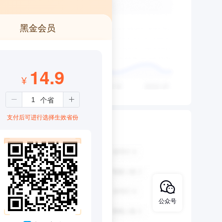
黑金会员
14.9
¥
支付后可进行选择生效省份
公众号