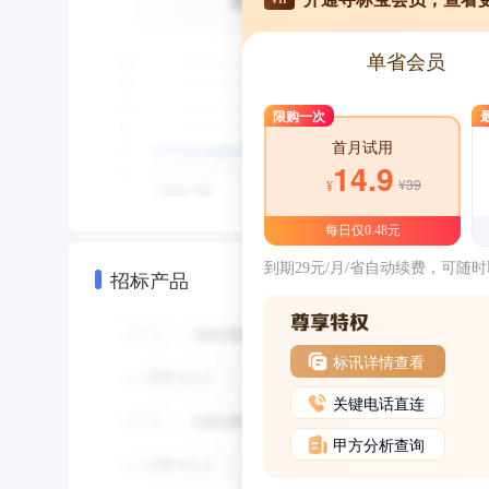
单省会员
限购一次
首月试用
14.9
¥39
¥
每日仅0.48元
到期29元/月/省自动续费，可随
招标产品
标讯详情查看
关键电话直连
甲方分析查询