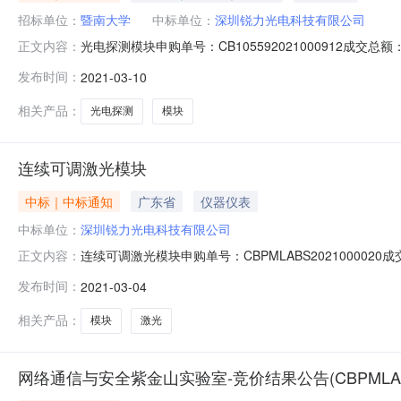
招标单位：
暨南大学
中标单位：
深圳锐力光电科技有限公司
光电探测模块申购单号：CB105592021000912成
正文内容：
费）竞价开始时间：2021-03-0517:48:59收货地址：
发布时间：
2021-03-10
有异议，请在发布成交结果之日起三个工作日内向采购单位提
相关产品：
光电探测
模块
连续可调激光模块
中标｜中标通知
广东省
仪器仪表
中标单位：
深圳锐力光电科技有限公司
连续可调激光模块申购单号：CBPMLABS20210000
正文内容：
装要求：免费上门安装（含材料费）竞价开始时间：2021-02-2
发布时间：
2021-03-04
明：质疑说明：如果对成交结果有异议，请在发布成交结果
相关产品：
模块
激光
网络通信与安全紫金山实验室-竞价结果公告(CBPMLABS2