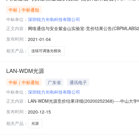
中标｜中标通知
中标单位：
深圳锐力光电科技有限公司
网络通信与安全紫金山实验室-竞价结果公告(CBPMLABS20200
正文内容：
模块的竞价需求"采购单位："网络通信与安全紫金山实验室"竞价开始时间
发布时间：
2021-01-04
间："合同签订后14天内送达"安装要求："免费上门安装（含材料
相关产品：
连续可调激光模块
LAN-WDM光源
中标｜中标通知
广东省
通讯电子
中标单位：
深圳锐力光电科技有限公司
LAN-WDM光源竞价结果详细(20200252368)-
正文内容：
购备注：设备名称品牌厂商型号是否标配规格数量报价类型售后服务附件
发布时间：
2020-12-15
1295.56//1300.05//1304.58//1309.14nm;类
相关产品：
光源