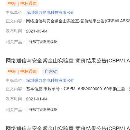
中标｜中标通知
中标单位：
深圳锐力光电科技有限公司
网络通信与安全紫金山实验室-竞价结果公告(CBPMLABS20210
正文内容：
模块"采购单位："网络通信与安全紫金山实验室"竞价开始时间："202
发布时间：
2021-03-04
签订后21天内送达"安装要求："免费上门安装（含材料费）"收
相关产品：
连续可调激光模块
网络通信与安全紫金山实验室-竞价结果公告(CBPMLABS
中标｜中标通知
广东省
中标单位：
深圳锐力光电科技有限公司
基本信息:申购单号：CBPMLABS2020000160申购
正文内容：
12-31币种：人民币成交总额：26,000.00送货时间
发布时间：
2021-01-04
说明：竞价结果:采购项：连续可调激光模块品牌：不限单项预
相关产品：
连续可调激光模块
网络通信与安全紫金山实验室-竞价结果公告(CBPMLABS2