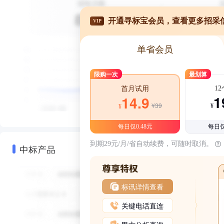
开通寻标宝会员，查看更多招采
VIP
单省会员
限购一次
最划算
1
首月试用
1
14.9
¥39
¥
¥
每日仅0.48元
每日仅
到期29元/月/省自动续费，可随时取消。
中标产品
标讯详情查看
关键电话直连