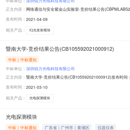
中标单位：
深圳锐力光电科技有限公司
网络通信与安全紫金山实验室-竞价结果公告(CBPMLABS20210
正文内容：
的竞价需求"采购单位："网络通信与安全紫金山实验室"竞价开始时间："
发布时间：
2021-04-09
间："合同签订后30天内送达"安装要求："免费上门安装（含材
相关产品：
IQ光发射模块
暨南大学-竞价结果公告(CB105592021000912)
中标｜中标通知
中标单位：
深圳锐力光电科技有限公司
暨南大学-竞价结果公告(CB105592021000912)发布时间
正文内容：
价开始时间："2021-03-0517:48:59"竞价截至时间："
发布时间：
2021-03-10
料费）"收货地址："******"付款方式："货到验收合格后付
相关产品：
光电探测模块
光电探测模块
中标｜中标通知
广东省｜广州市｜黄埔区
仪器仪表