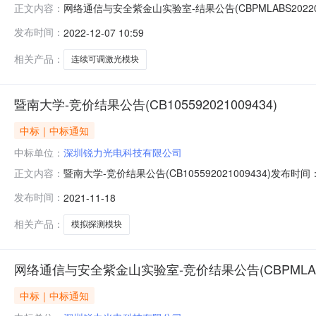
网络通信与安全紫金山实验室-结果公告(CBPMLABS2022
正文内容：
签订后30天内送达采购单位：网络通信与安全紫金山实验室安装要
发布时间：
2022-12-07 10:59
0416:06:24币种：人民币付款方式：货到验收合格
相关产品：
连续可调激光模块
暨南大学-竞价结果公告(CB105592021009434)
中标｜中标通知
中标单位：
深圳锐力光电科技有限公司
暨南大学-竞价结果公告(CB105592021009434)发布时间
正文内容：
价开始时间："2021-11-1211:56:29"竞价截至时间："
发布时间：
2021-11-18
准"安装要求："免费上门安装（含材料费）"收货地址："***
相关产品：
模拟探测模块
网络通信与安全紫金山实验室-竞价结果公告(CBPMLABS2
中标｜中标通知