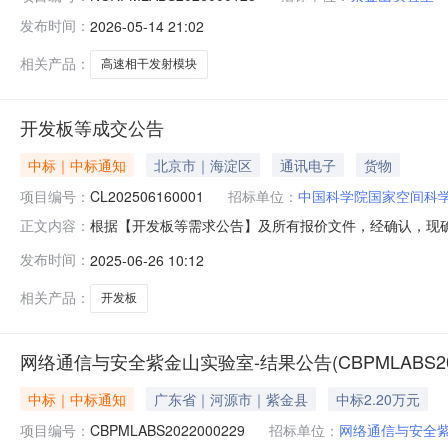
发布时间：
2026-05-14 21:02
相关产品：
高速相干发射模块
开发板等成交公告
中标｜中标通知
北京市｜海淀区
通讯电子
货物
项目编号：
CL202506160001
招标单位：
中国科学院国家空间科
根据【开发板等需求公告】及所有报价文件，经确认，现确定
正文内容：
式：【内贸】成交公告日期：【2025-06-26】中选供应商
发布时间：
2025-06-26 10:12
FA1207501120750.0价格合理，货期合适深圳锐力光电科技有
相关产品：
开发板
网络通信与安全紫金山实验室-结果公告(CBPMLABS2022
中标｜中标通知
广东省｜河源市｜紫金县
中标2.20万元
项目编号：
CBPMLABS2022000229
招标单位：
网络通信与安全