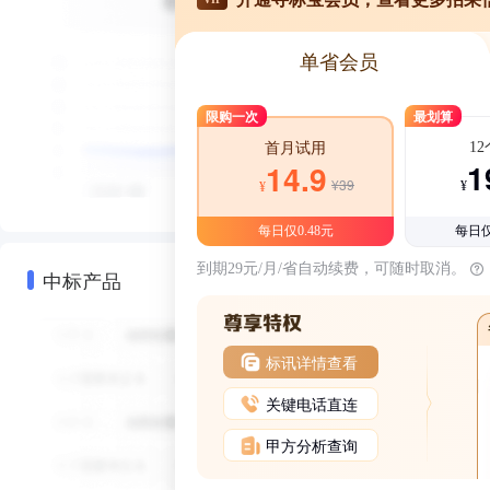
单省会员
限购一次
最划算
1
首月试用
1
14.9
¥39
¥
¥
每日仅0.48元
每日仅
到期29元/月/省自动续费，可随时取消。
中标产品
标讯详情查看
关键电话直连
甲方分析查询