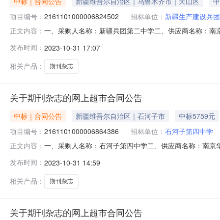
中标｜合同公告
新疆维吾尔自治区｜乌鲁木齐市｜天山区
中
项目编号：
2161101000006824502
招标单位：
新疆生产建设兵团
一、采购人名称：新疆兵团第二中学二、供应商名称：南京华漫
正文内容：
五、合同编号：11N45849302X20231803六、合同内容
发布时间：
2023-10-31 17:07
无品牌ISSN2096-3742,CN31-2141/G4本36.0
相关产品：
期刊杂志
关于期刊杂志的网上超市合同公告
中标｜合同公告
新疆维吾尔自治区｜石河子市
中标5759元
项目编号：
2161101000006864386
招标单位：
石河子第四中学
一、采购人名称：石河子第四中学二、供应商名称：南京华漫教
正文内容：
合同编号：11N45847992220235401六、合同内容：序
发布时间：
2023-10-31 14:59
牌ISSN2096-3742,CN31-2141/G4本13.00
相关产品：
期刊杂志
关于期刊杂志的网上超市合同公告