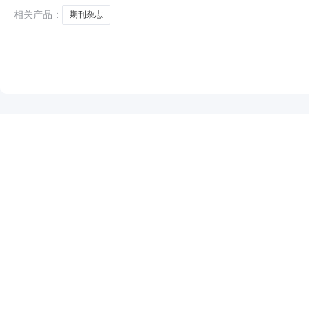
相关产品：
期刊杂志
NEW
HOT
5折起
暂时没有搜索结果…