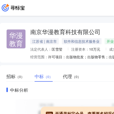
南京华漫教育科技有限公司
华漫
教育
江苏省 | 南京市
软件和信息技术服务业
开业
法定代表人：
匡雪莹
注册资本：
10万元
成
经营范围：
招标
中标
代理
（0）
（0）
（0）
中标分析
开通寻标宝会员，查看更多招采
VIP