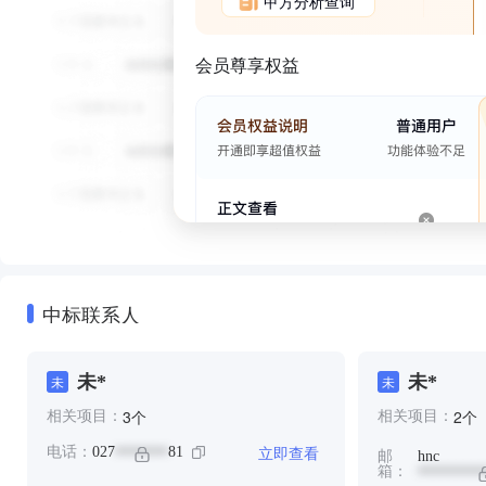
甲方分析查询
会员尊享权益
中标联系人
未*
未*
未
未
个
个
3
2
相关项目：
相关项目：
立即查看
电话：
027
81
*******
邮
hnc
箱：
********