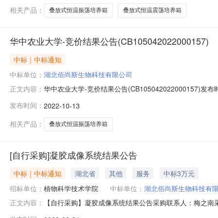
相关产品：
叠放式恒温振荡培养箱
叠放式恒温震荡培养箱
华中农业大学-竞价结果公告(CB105042022000157)
中标｜中标通知
中标单位：
湖北佰尚斯生物科技有限公司
华中农业大学-竞价结果公告(CB105042022000157)发布
正文内容：
位："华中农业大学"竞价开始时间："2022-10-1009:28:4
发布时间：
2022-10-13
求："免费上门安装（含材料费）"收货地址："******"付
相关产品：
叠放式恒温振荡培养箱
[自行采购]凝胶成像系统结果公告
中标｜中标通知
湖北省
其他
服务
中标3万元
招标单位：
植物科学技术学院
中标单位：
湖北佰尚斯生物科技有
【自行采购】凝胶成像系统结果公告采购联系人：梅之南采
正文内容：
货物名称数量技术指标成交供应商成交金额1凝胶成像系统1博徕研BLY