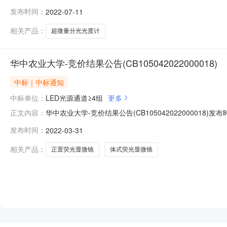
购内容：序号货物名称数量技术指标成交供应商成交金额1超微量
发布时间：
2022-07-11
hncgzb@mail.hzau.edu.cn采购与招标中心2022年7月11日更多咨
相关产品：
超微量分光光度计
华中农业大学-竞价结果公告(CB105042022000018)
中标｜中标通知
中标单位：
LED光源通道≥4组
更多
华中农业大学-竞价结果公告(CB105042022000018)发布
正文内容：
式荧光显微镜"采购单位："华中农业大学"竞价开始时间："2022-0
发布时间：
2022-03-31
15天内送达"安装要求："免费上门安装（含材料费）"收货地址：
相关产品：
正置荧光显微镜
体式荧光显微镜