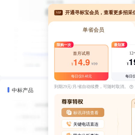
开通寻标宝会员，查看更多招采
VIP
单省会员
限购一次
最划算
1
首月试用
1
14.9
¥39
¥
¥
每日仅0.48元
每日仅
到期29元/月/省自动续费，可随时取消。
中标产品
标讯详情查看
关键电话直连