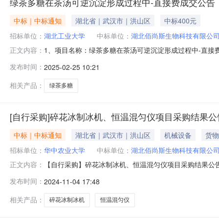
绿茶多糖在茶汤可逆沉淀形成过程中-直接费成交公告
中标｜中标通知
湖北省｜武汉市｜洪山区
中标400元
招标单位：
湖北工业大学
中标单位：
湖北佰尚斯生物科技有限公
1、项目名称：绿茶多糖在茶汤可逆沉淀形成过程中-直接费
正文内容：
的：供应商提供的货物或服务等说明设备维修-均质机其他需要
发布时间：
2025-02-25 10:21
相关产品：
绿茶多糖
[自行采购]碎花冰制冰机、恒温混匀仪项目采购结果公
中标｜中标通知
湖北省｜武汉市｜洪山区
机械设备
货物
招标单位：
华中农业大学
中标单位：
湖北佰尚斯生物科技有限公
【自行采购】碎花冰制冰机、恒温混匀仪项目采购结果公
正文内容：
格：人民币肆万捌仟叁佰元整（￥48300.00）采购内容
发布时间：
2024-11-04 17:48
40000.002恒温混匀仪1佑宁HC-100湖北佰尚斯生
书面（包括联系
相关产品：
碎花冰制冰机
恒温混匀仪