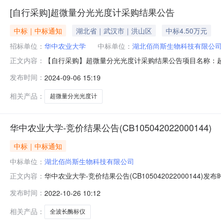
[自行采购]超微量分光光度计采购结果公告
中标｜中标通知
湖北省｜武汉市｜洪山区
中标4.50万元
招标单位：
华中农业大学
中标单位：
湖北佰尚斯生物科技有限公
【自行采购】超微量分光光度计采购结果公告项目名称：
正文内容：
成交价格：人民币肆万伍仟元整（￥45000.00）采购内
发布时间：
2024-09-06 15:19
45000.00公告期限：自发布之日起公告期限为1个
招标中心。联系电话：0
相关产品：
超微量分光光度计
华中农业大学-竞价结果公告(CB105042022000144)
中标｜中标通知
中标单位：
湖北佰尚斯生物科技有限公司
华中农业大学-竞价结果公告(CB105042022000144)发布
正文内容：
大学"竞价开始时间："2022-10-1908:51:51"竞价截至时
发布时间：
2022-10-26 10:12
装（含材料费）"收货地址："******"付款方式："货到验收
相关产品：
全波长酶标仪