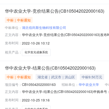
华中农业大学-竞价结果公告(CB105042022000163)
中标｜中标通知
中标单位：
湖北佰尚斯生物科技有限公司
华中农业大学-竞价结果公告(CB105042022000163)发布
正文内容：
农业大学"竞价开始时间："2022-10-1908:52:47"竞价截
发布时间：
2022-10-26 10:12
门安装（含材料费）"收货地址："******"付款方式："货
相关产品：
化学发光成像系统
华中农业大学-结果公告(CB105042022000163)
中标｜中标通知
湖北省｜武汉市｜洪山区
中标9.50万元
项目编号：
CB105042022000163
招标单位：
华中农业大学
中
华中农业大学-结果公告(CB105042022000163)申购
正文内容：
中农业大学安装要求：免费上门安装（含材料费）竞价开始时间：20
发布时间：
2022-10-25 19:16
款备注说明：质疑说明：如果对成交结果有异议，请在发