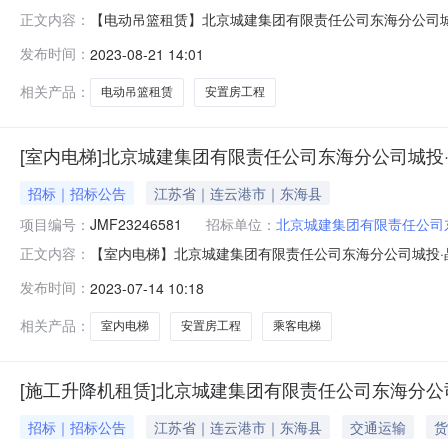
【电动吊篮租赁】北京城建集团有限责任公司东海分公司城投
正文内容：
租赁】北京城建集团有限责任公司东海分公司城投·晶祥
发布时间：
2023-08-21 14:01
价时间会员专享保证金--竞价时长会员专享报名截止时间202
租金会员
相关产品：
电动吊篮租赁
安置房工程
[室内电梯]北京城建集团有限责任公司东海分公司城投
招标｜招标公告
江苏省｜连云港市｜东海县
项目编号：
JMF23246581
招标单位：
北京城建集团有限责任公司
【室内电梯】北京城建集团有限责任公司东海分公司城投·晶
正文内容：
建集团有限责任公司东海分公司城投·晶祥苑三号安置房
发布时间：
2023-07-14 10:18
间会员专享保证金--竞价时长会员专享报名截止时间2023-
会员专享
相关产品：
室内电梯
安置房工程
乘客电梯
[施工升降机租赁]北京城建集团有限责任公司东海分公
招标｜招标公告
江苏省｜连云港市｜东海县
交通运输
货