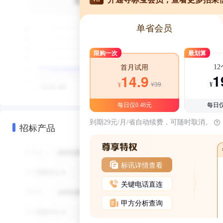
单省会员
限购一次
最划算
1
首月试用
1
14.9
¥39
¥
¥
每日仅0.48元
每日仅
到期29元/月/省自动续费，可随时取消。
招标产品
标讯详情查看
关键电话直连
甲方分析查询