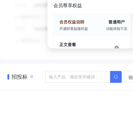
会员尊享权益
招投标
招
0