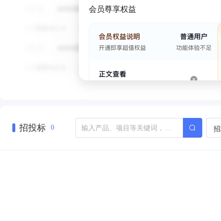
会员尊享权益
招投标
招
0