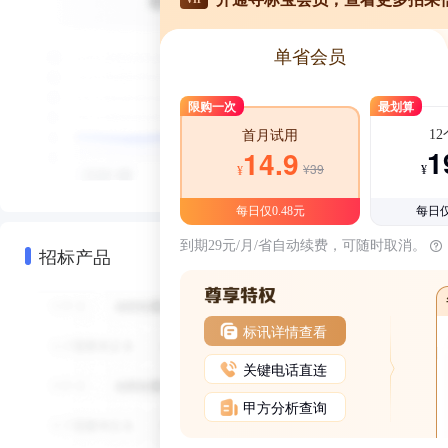
单省会员
限购一次
最划算
1
首月试用
1
14.9
¥39
¥
¥
每日仅0.48元
每日仅
到期29元/月/省自动续费，可随时取消。
招标产品
标讯详情查看
关键电话直连
甲方分析查询