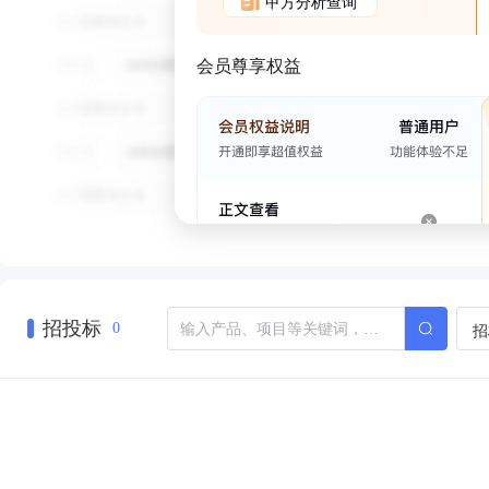
甲方分析查询
会员尊享权益
招投标
招
0