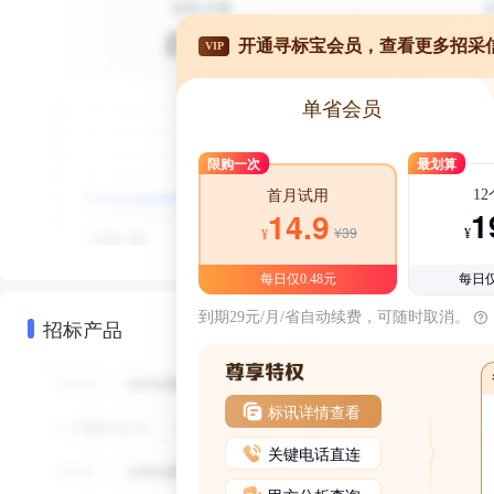
开通寻标宝会员，查看更多招采
VIP
单省会员
限购一次
最划算
1
首月试用
1
14.9
¥39
¥
¥
每日仅0.48元
每日仅
到期29元/月/省自动续费，可随时取消。
招标产品
标讯详情查看
关键电话直连