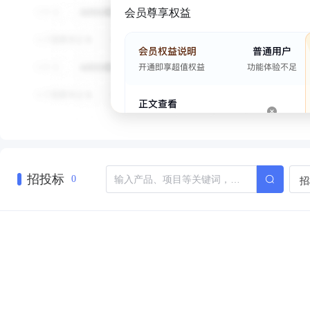
会员尊享权益
招投标
招
0