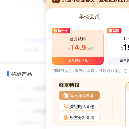
单省会员
限购一次
最划算
1
首月试用
1
14.9
¥39
¥
¥
每日仅0.48元
每日仅
到期29元/月/省自动续费，可随时取消。
招标产品
标讯详情查看
关键电话直连
甲方分析查询