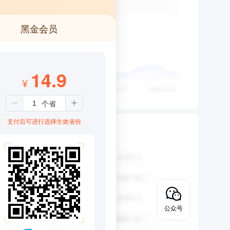
黑金会员
14.9
¥
支付后可进行选择生效省份
公众号