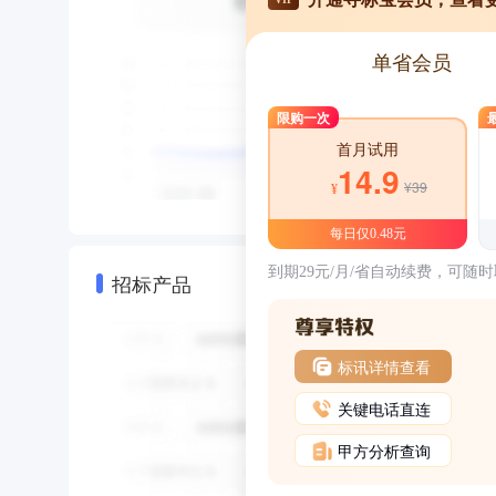
单省会员
限购一次
首月试用
14.9
¥39
¥
每日仅0.48元
到期29元/月/省自动续费，可随
招标产品
标讯详情查看
关键电话直连
甲方分析查询