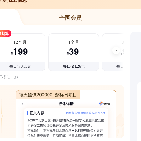
全国会员
最划算
12个月
1个月
3个月
199
39
99
¥
¥
¥
每日仅0.55元
每日仅1.26元
每日仅1.08元
时取消。