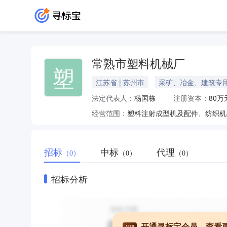
常熟市塑料机械厂
塑
江苏省 | 苏州市
采矿、冶金、建筑专
法定代表人：
杨国栋
注册资本：
80万
经营范围：
招标
中标
代理
（0）
（0）
（0）
招标分析
开通寻标宝会员，查看
VIP