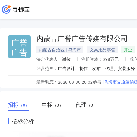
内蒙古广誉广告传媒有限公司
广誉
广告
内蒙古自治区 | 乌海市
文具用品零售
开业
法定代表人：
谢敏
注册资本：
298万元
成
经营范围：
最新动态：
参与
[乌海市交通运输
2026-06-30 20:02
招标
中标
代理
（0）
（0）
（0）
招标分析