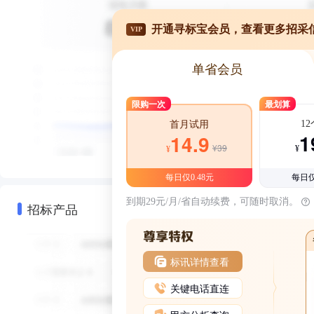
开通寻标宝会员，查看更多招采
VIP
单省会员
限购一次
最划算
1
首月试用
1
14.9
¥39
¥
¥
每日仅0.48元
每日仅
到期29元/月/省自动续费，可随时取消。
招标产品
标讯详情查看
关键电话直连