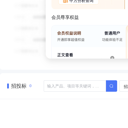
甲方分析查询
会员尊享权益
招投标
招
0