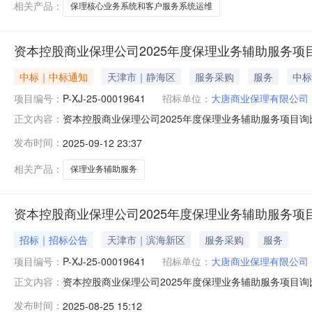
相关产品：
保理核心业务系统和客户服务系统运维
资本控股商业保理公司2025年度保理业务辅助服务
中标｜中标通知
天津市｜静海区
服务采购
服务
中标
项目编号：
P-XJ-25-00019641
招标单位：
大唐商业保理有限公司
资本控股商业保理公司2025年度保理业务辅助服务项目询比采
正文内容：
服务项目询比采购三、组织形式：委托采购四、采购代理机构：
发布时间：
2025-09-12 23:37
期：2025-09-12八、采购人及联系方式：大唐商业
相关产品：
保理业务辅助服务
资本控股商业保理公司2025年度保理业务辅助服务项
招标｜招标公告
天津市｜滨海新区
服务采购
服务
项目编号：
P-XJ-25-00019641
招标单位：
大唐商业保理有限公司
资本控股商业保理公司2025年度保理业务辅助服务项目询比采
正文内容：
辅助服务项目询比采购三、报价截止时间：2025-08-28
发布时间：
2025-08-25 15:12
大唐集团有限公司物资分公司八、采购执行人：严冰清九、采