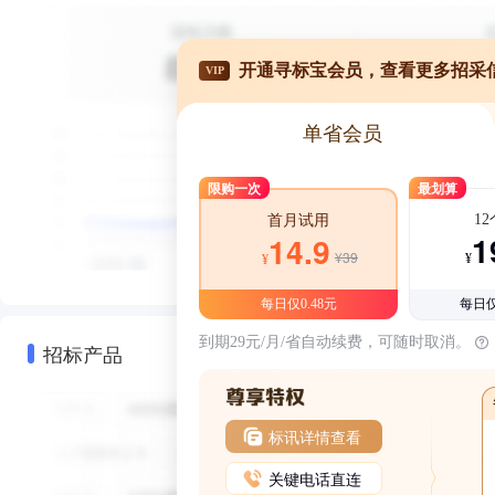
开通寻标宝会员，查看更多招采
VIP
单省会员
限购一次
最划算
1
首月试用
1
14.9
¥39
¥
¥
每日仅0.48元
每日仅
到期29元/月/省自动续费，可随时取消。
招标产品
标讯详情查看
关键电话直连