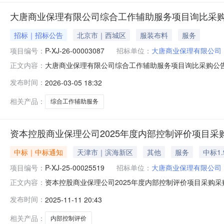
大唐商业保理有限公司综合工作辅助服务项目询比采
招标｜招标公告
北京市｜西城区
服装布料
服务
项目编号：
P-XJ-26-00003087
招标单位：
大唐商业保理有限公司
大唐商业保理有限公司综合工作辅助服务项目询比采购公告询比
正文内容：
采购三、发布时间：2026-03-0517:51四、报价截止时
发布时间：
2026-03-05 18:32
代理机构：中国大唐集团有限公司物资分公司九、采购执行人
相关产品：
综合工作辅助服务
资本控股商业保理公司2025年度内部控制评价项目采
中标｜中标通知
天津市｜滨海新区
其他
服务
中标1.
项目编号：
P-XJ-25-00025519
招标单位：
大唐商业保理有限公司
资本控股商业保理公司2025年度内部控制评价项目采购采购结
正文内容：
三、组织形式：委托采购四、采购代理机构：中国大唐集团有限公
发布时间：
2025-11-11 20:43
八、采购人及联系方式：大唐商业保理有限公司；九、中
相关产品：
内部控制评价