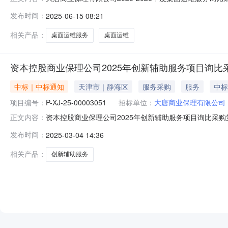
运维服务询比采购三、报价截止时间：2025-06-1817
发布时间：
2025-06-15 08:21
集团有限公司物资分公司八、采购执行人：郝达伟九、采购执
相关产品：
桌面运维服务
桌面运维
资本控股商业保理公司2025年创新辅助服务项目询比
中标｜中标通知
天津市｜静海区
服务采购
服务
中标
项目编号：
P-XJ-25-00003051
招标单位：
大唐商业保理有限公司
资本控股商业保理公司2025年创新辅助服务项目询比采购第2
正文内容：
务项目询比采购第2次挂网三、组织形式：委托采购四、采购代
发布时间：
2025-03-04 14:36
果公告日期：2025-03-04八、采购人及联系方式：
相关产品：
创新辅助服务