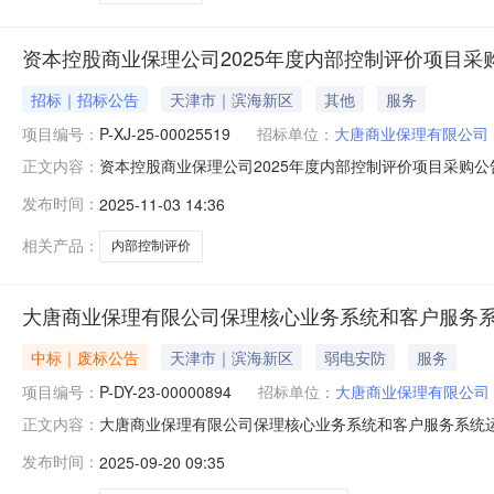
资本控股商业保理公司2025年度内部控制评价项目采
招标｜招标公告
天津市｜滨海新区
其他
服务
项目编号：
P-XJ-25-00025519
招标单位：
大唐商业保理有限公司
资本控股商业保理公司2025年度内部控制评价项目采购公告询
正文内容：
采购三、报价截止时间：2025-11-0617:00四、报
发布时间：
2025-11-03 14:36
物资分公司八、采购执行人：严冰清九、采购执行人联系方式：0
相关产品：
内部控制评价
大唐商业保理有限公司保理核心业务系统和客户服务
中标｜废标公告
天津市｜滨海新区
弱电安防
服务
项目编号：
P-DY-23-00000894
招标单位：
大唐商业保理有限公司
大唐商业保理有限公司保理核心业务系统和客户服务系统运
正文内容：
23-00000894，因采购项目取消，终止采购。二、联系方
发布时间：
2025-09-20 09:35
国电工程招标有限公司联系人：权帅电话：010-68777662邮件