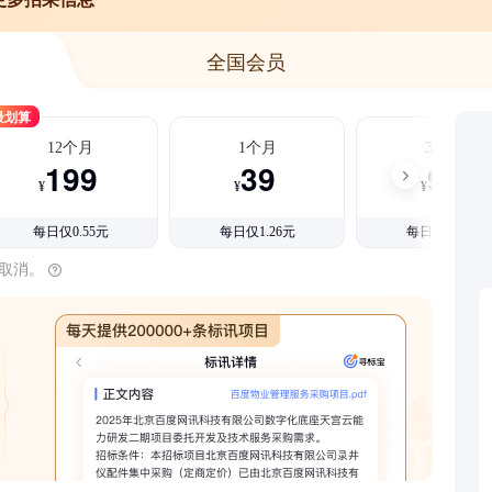
全国会员
最划算
12个月
1个月
3个月
199
39
99
¥
¥
¥
每日仅0.55元
每日仅1.26元
每日仅1.08元
时取消。