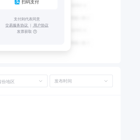
扫码支付
支付则代表同意
交易服务协议
｜
用户协议
发票获取
省份地区