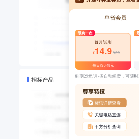
单省会员
限购一次
首月试用
14.9
¥39
¥
每日仅0.48元
到期29元/月/省自动续费，可随
招标产品
标讯详情查看
关键电话直连
甲方分析查询