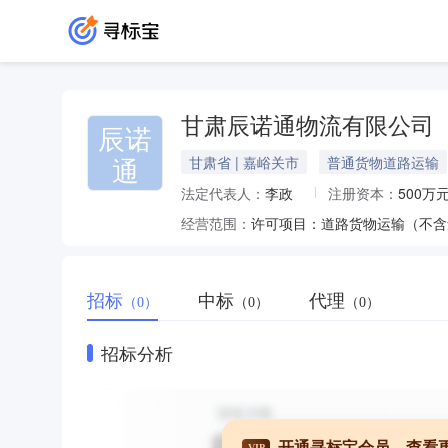
甘肃辰诺通物流有限公司
辰诺
通
甘肃省 | 嘉峪关市
普通货物道路运输
法定代表人：
李政
注册资本：
500万
经营范围：
招标
中标
代理
（0）
（0）
（0）
招标分析
开通寻标宝会员，查看
VIP