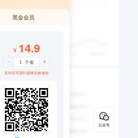
黑金会员
14.9
¥
支付后可进行选择生效省份
公众号