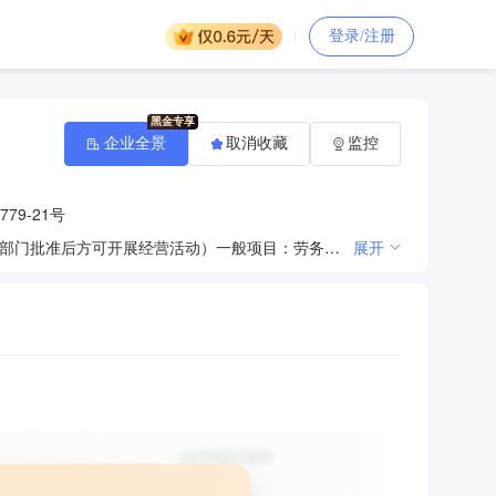
登录/注册
企业全景
取消收藏
监控
79-21号
许可项目：道路货物运输（不含危险货物）；城市建筑垃圾处置（清运）（依法须经批准的项目，经相关部门批准后方可开展经营活动）一般项目：劳务服务（不含劳务派遣）；汽车拖车、求援、清障服务；机械设备租赁；租赁服务（不含许可类租赁服务）；煤炭及制品销售；矿产资源储量评估服务；非金属矿及制品销售；金属矿石销售；装卸搬运；普通货物仓储服务（不含危险化学品等需许可审批的项目）；仓储设备租赁服务；信息咨询服务（不含许可类信息咨询服务）；小微型客车租赁经营服务；单位后勤管理服务；金属材料销售；建筑用钢筋产品销售；金属结构销售（除许可业务外，可自主依法经营法律法规非禁止或限制的项目）
展开