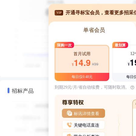
开通寻标宝会员，查看更多招采
VIP
单省会员
限购一次
最划算
1
首月试用
1
14.9
¥39
¥
¥
每日仅0.48元
每日仅
到期29元/月/省自动续费，可随时取消。
招标产品
标讯详情查看
关键电话直连