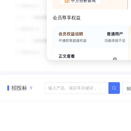
甲方分析查询
会员尊享权益
招投标
招
0