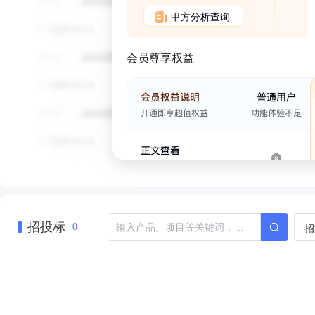
甲方分析查询
会员尊享权益
招投标
招
0