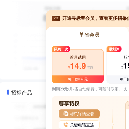
开通寻标宝会员，查看更多招采
VIP
单省会员
限购一次
最划算
1
首月试用
1
14.9
¥39
¥
¥
每日仅0.48元
每日仅
到期29元/月/省自动续费，可随时取消。
招标产品
标讯详情查看
关键电话直连