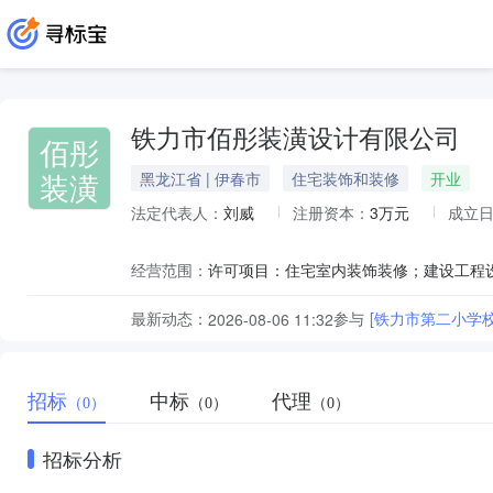
铁力市佰彤装潢设计有限公司
佰彤
装潢
黑龙江省 | 伊春市
住宅装饰和装修
开业
法定代表人：
刘威
注册资本：
3万元
成立
经营范围：
最新动态：
参与
[铁力市第二小学
2026-08-06 11:32
招标
中标
代理
（0）
（0）
（0）
招标分析