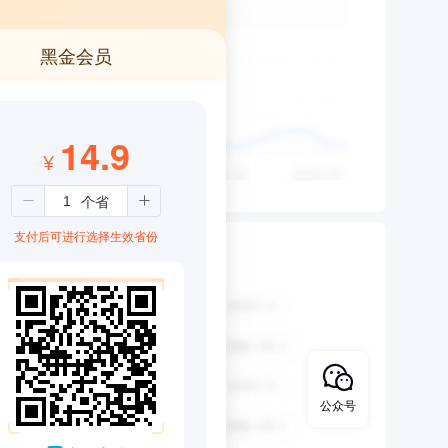
黑金会员
14.9
¥
支付后可进行选择生效省份
公众号