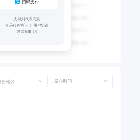
扫码支付
支付则代表同意
交易服务协议
｜
用户协议
发票获取
省份地区