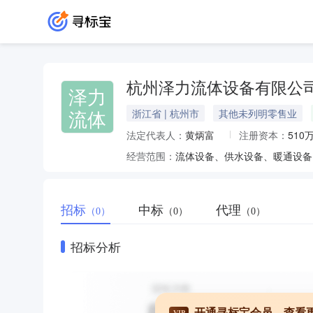
杭州泽力流体设备有限公
泽力
流体
浙江省 | 杭州市
其他未列明零售业
法定代表人：
黄炳富
注册资本：
510
经营范围：
招标
中标
代理
（0）
（0）
（0）
招标分析
开通寻标宝会员，查看
VIP