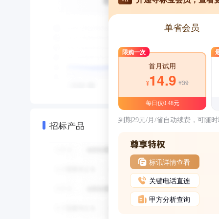
单省会员
限购一次
首月试用
14.9
¥39
¥
每日仅0.48元
到期29元/月/省自动续费，可随
招标产品
标讯详情查看
关键电话直连
甲方分析查询