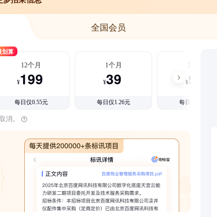
全国会员
最划算
12个月
1个月
3个月
199
39
99
¥
¥
¥
每日仅0.55元
每日仅1.26元
每日仅1.08元
时取消。