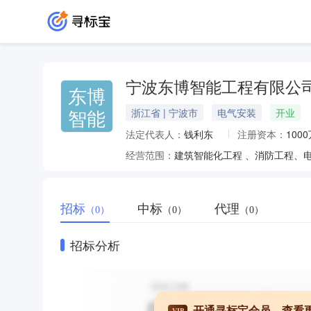
宁波东博智能工程有限公
东博
智能
浙江省 | 宁波市
电气安装
开业
法定代表人：
钱利东
注册资本：
100
经营范围：
建筑智能化工程 、消防工程、
招标
中标
代理
（0）
（0）
（0）
招标分析
开通寻标宝会员，查看
VIP