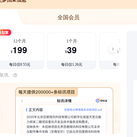
全国会员
最划算
12个月
1个月
3个月
199
39
99
¥
¥
¥
每日仅0.55元
每日仅1.26元
每日仅1.08元
时取消。