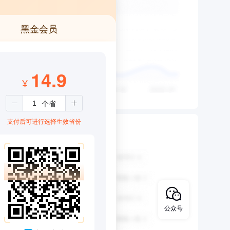
黑金会员
14.9
¥
支付后可进行选择生效省份
公众号