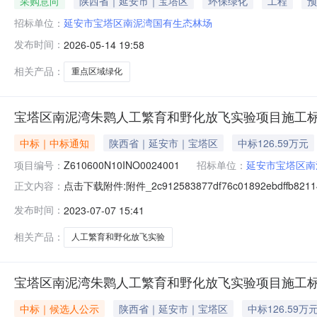
采购意向
陕西省｜延安市｜宝塔区
环保绿化
工程
预
招标单位：
延安市宝塔区南泥湾国有生态林场
发布时间：
2026-05-14 19:58
相关产品：
重点区域绿化
宝塔区南泥湾朱鹮人工繁育和野化放飞实验项目施工
中标｜中标通知
陕西省｜延安市｜宝塔区
中标126.59万元
项目编号：
Z610600N10INO0024001
招标单位：
延安市宝塔区南
点击下载附件:附件_2c912583877df76c01892ebdffb
正文内容：
示（招标编号：Z610600N10INO0024001），
发布时间：
2023-07-07 15:41
他类型中标价：1265915.50元二、其他：三、监督
相关产品：
人工繁育和野化放飞实验
宝塔区南泥湾朱鹮人工繁育和野化放飞实验项目施工
中标｜候选人公示
陕西省｜延安市｜宝塔区
中标126.59万