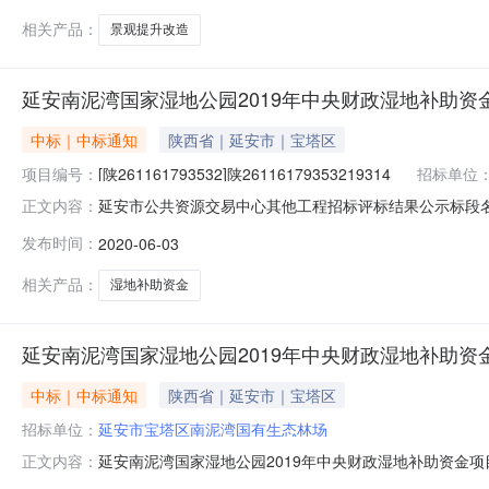
相关产品：
景观提升改造
延安南泥湾国家湿地公园2019年中央财政湿地补助资
中标｜中标通知
陕西省｜延安市｜宝塔区
项目编号：
[陕261161793532]陕26116179353219314
招标单位
延安市公共资源交易中心其他工程招标评标结果公示标段名称延安
正文内容：
宝塔区南泥湾国有生态林场招标代理机构名称延安华蓁项目管理
发布时间：
2020-06-03
心交易二厅工期(天)150最高限价(元)1936333.
相关产品：
湿地补助资金
延安南泥湾国家湿地公园2019年中央财政湿地补助资
中标｜中标通知
陕西省｜延安市｜宝塔区
招标单位：
延安市宝塔区南泥湾国有生态林场
延安南泥湾国家湿地公园2019年中央财政湿地补助资金项
正文内容：
央财政湿地补助资金项目标段编号A99-916106007100