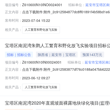
项目编号：
Z610600N10INO0024001
招标单位：
延安市宝塔区南
点击下载附件:附件_2c912584877dc8ff01891f4b58b
正文内容：
公示（招标编号：Z610600N10INO0024001）公
发布时间：
2023-07-04 15:22
候选人基本情况中标候选人第1名：陕西尊珀建筑工程有限公司
相关产品：
人工繁育和野化放飞实验
宝塔区南泥湾朱鹮人工繁育和野化放飞实验项目招标
招标｜招标公告
陕西省｜延安市｜宝塔区
预算143万元
项目编号：
Z610600N10IN00024001
招标单位：
延安市宝塔区南
点击下载附件:附件_2c912583877df76c0188a047bb
正文内容：
编号：Z610600N10IN00024001）项目所在地
发布时间：
2023-06-12 09:27
金来源为国有资金143万元，招标人为延安市宝塔区南泥
相关产品：
人工繁育和野化放飞实验
宝塔区南泥湾2020年直观坡面裸露地块绿化项目(监理