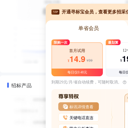
开通寻标宝会员，查看更多招采
VIP
单省会员
限购一次
最划算
1
首月试用
1
14.9
¥39
¥
¥
每日仅0.48元
每日仅
到期29元/月/省自动续费，可随时取消。
招标产品
标讯详情查看
关键电话直连