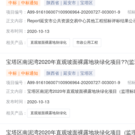
中标｜中标通知
陕西省｜延安市｜宝塔区
项目编号：
A99-916106007100906964-20200727-003001-9
招
Report延安市公共资源交易中心其他工程招标评标结果公示标段
正文内容：
延安市宝塔区南泥湾国有生态林场招标代理机构名称延安华蓁项
发布时间：
2020-10-13
交易中心交易五厅工期(天)90最高限价(元)146200
相关产品：
直观坡面裸露地块绿化
市政公用工程
宝塔区南泥湾2020年直观坡面裸露地块绿化项目??(监
中标｜中标通知
陕西省｜延安市｜宝塔区
项目编号：
A99-916106007100906964-20200727-003001-9
招
宝塔区南泥湾2020年直观坡面裸露地块绿化项目（监理标段
正文内容：
工程招标评标结果公示标段名称宝塔区南泥湾2020年直观坡面
发布时间：
2020-10-13
招标代理机构名称延安华蓁项目管理有限公司联系人姓名张燕联系
相关产品：
直观坡面裸露地块绿化
宝塔区南泥湾2020年直观坡面裸露地块绿化项目 (监