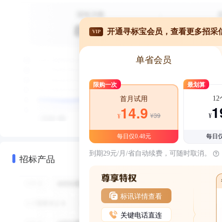
开通寻标宝会员，查看更多招采
VIP
单省会员
限购一次
最划算
1
首月试用
1
14.9
¥39
¥
¥
每日仅0.48元
每日仅
到期29元/月/省自动续费，可随时取消。
招标产品
标讯详情查看
关键电话直连