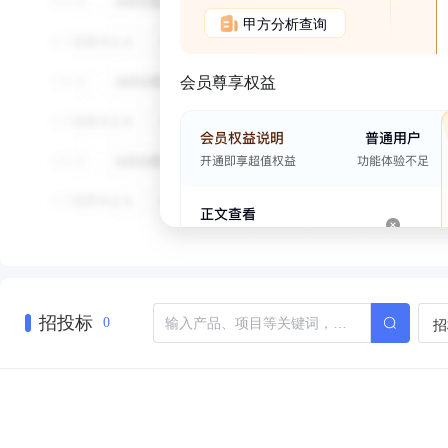
甲方分析查询
会员尊享权益
招投标
招
0